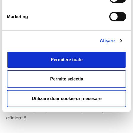
care elevii percep școala. Împreună combatem ideea
că sistemul educațional este învechit și nu oferă
Marketing
acces la informații noi sau utile pentru dezvoltarea lor.
Afişare
Permitere toate
Experiență interactivă
Permite selecția
Sesiunile de formare sunt dinamice și bazate pe
interacțiune. Profesorii au oportunitatea de a
experimenta direct noile tehnologii educaționale sau
Utilizare doar cookie-uri necesare
concepte prezentate. Prin simulări și activități
colaborative, învățarea devine captivantă și
eficientă.