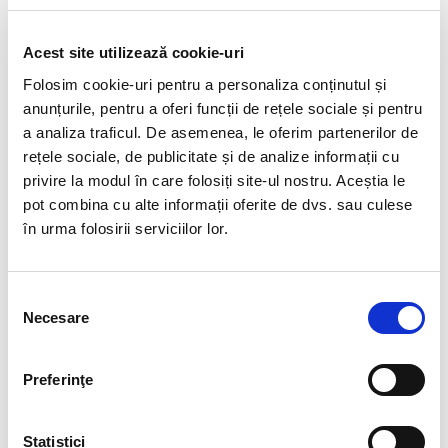
Învățare prin practică
Acest site utilizează cookie-uri
Folosim cookie-uri pentru a personaliza conținutul și
Cursurile EDUS pun accent pe exerciții practice și
anunțurile, pentru a oferi funcții de rețele sociale și pentru
studii de caz, astfel încât profesorii să poată aplica la
a analiza traficul. De asemenea, le oferim partenerilor de
clasă imediat conceptele învățate. Prin scenarii
rețele sociale, de publicitate și de analize informații cu
concrete și exemple relevante, aceștia dobândesc
privire la modul în care folosiți site-ul nostru. Aceștia le
abilități ușor de implementat în activitatea de zi cu
pot combina cu alte informații oferite de dvs. sau culese
zi.
în urma folosirii serviciilor lor.
Selecția
Necesare
consimțământului
Preferinţe
Performanță
Cu ajutorul cursurilor EDUS, profesorii schimbă modul în
Statistici