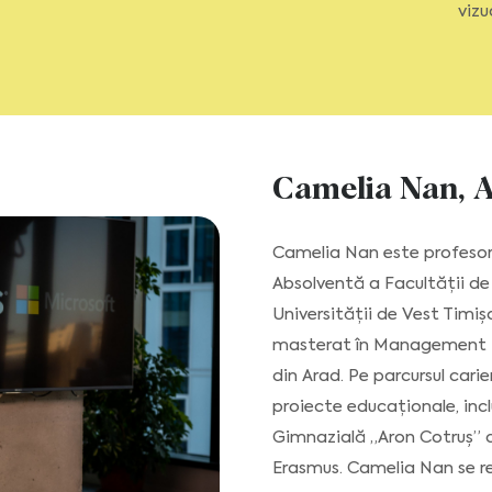
vizu
Camelia Nan, 
Camelia Nan este profesor 
Absolventă a Facultății de 
Universității de Vest Timiș
masterat în Management Ed
din Arad. Pe parcursul carie
proiecte educaționale, incl
Gimnazială „Aron Cotruș” 
Erasmus. Camelia Nan se r