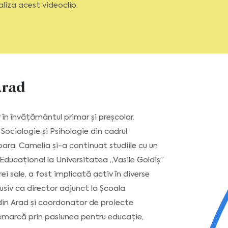
aliza acest videoclip.
Arad
în învățământul primar și preșcolar.
Sociologie și Psihologie din cadrul
oara, Camelia și-a continuat studiile cu un
ucațional la Universitatea „Vasile Goldiș”
rei sale, a fost implicată activ în diverse
usiv ca director adjunct la Școala
din Arad și coordonator de proiecte
emarcă prin pasiunea pentru educație,