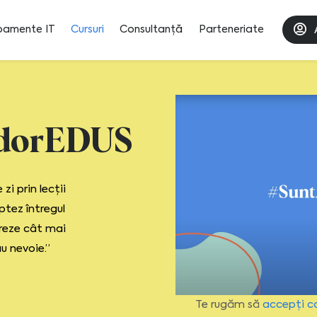
pamente IT
Cursuri
Consultanță
Parteneriate
dorEDUS
zi prin lecții
ptez întregul
greze cât mai
u nevoie.”
Te rugăm să
accepți c