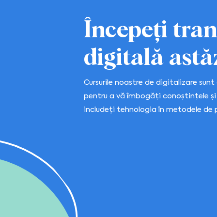
Începeți tra
digitală astăz
Cursurile noastre de digitalizare sun
pentru a vă îmbogăți conoștințele și
includeți tehnologia în metodele de 