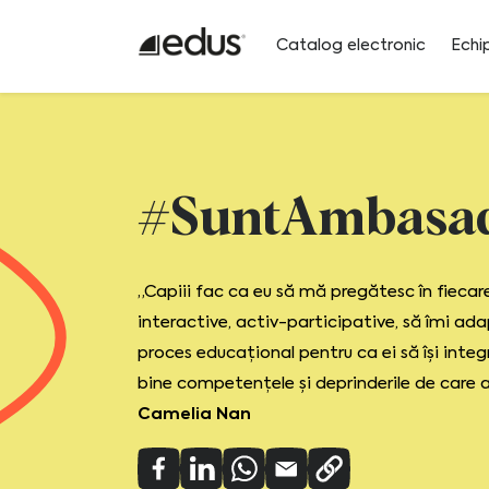
Catalog electronic
Echi
#SuntAmbasa
„Capiii fac ca eu să mă pregătesc în fiecare 
interactive, activ-participative, să îmi ada
proces educațional pentru ca ei să își inte
bine competențele și deprinderile de care a
Camelia Nan