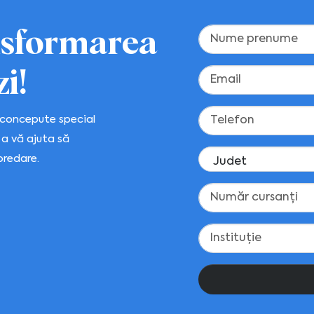
nsformarea
i!
t concepute special
 a vă ajuta să
predare.