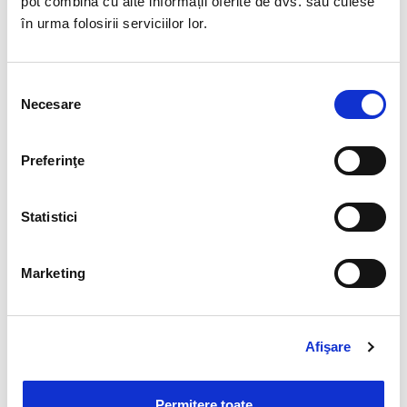
pot combina cu alte informații oferite de dvs. sau culese
în urma folosirii serviciilor lor.
Selecția
Necesare
consimțământului
Preferinţe
Statistici
Marketing
Afişare
Permitere toate