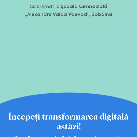
Curs urmat la
Școala Gimnazială
„Alexandru Vaida Voevod”, Bobâlna
Începeți transformarea digitală
astăzi!