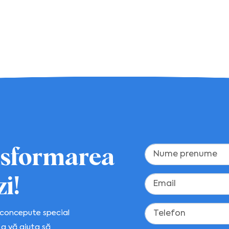
nsformarea
i!
t concepute special
 a vă ajuta să