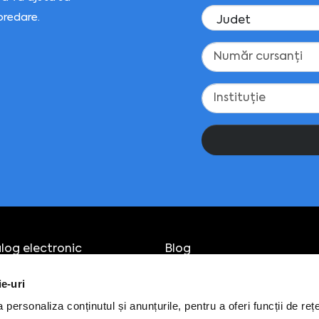
predare.
log electronic
Blog
pamente IT
Despre
ie-uri
ri
Cariere
ultanță
Contact
personaliza conținutul și anunțurile, pentru a oferi funcții de rețe
eneriate