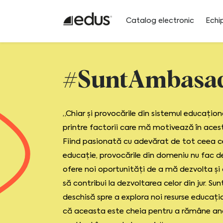
Catalog electronic
Echi
#SuntAmbasa
„Chiar și provocările din sistemul educațio
printre factorii care mă motivează în aces
Fiind pasionată cu adevărat de tot ceea 
educație, provocările din domeniu nu fac d
ofere noi oportunități de a mă dezvolta și
să contribui la dezvoltarea celor din jur. Su
deschisă spre a explora noi resurse educațio
că aceasta este cheia pentru a rămâne an