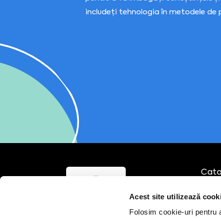
includeți tehnologia în metodele de 
Cata
Echi
Acest site utilizează cook
Cursu
Cons
Folosim cookie-uri pentru a 
Part