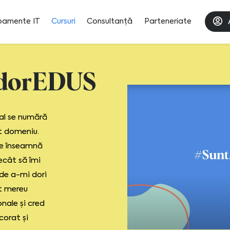
pamente IT
Cursuri
Consultanță
Parteneriate
dorEDUS
nal se numără
t domeniu.
ce înseamnă
ecât să îmi
 de a-mi dori
nt mereu
nale și cred
corat și