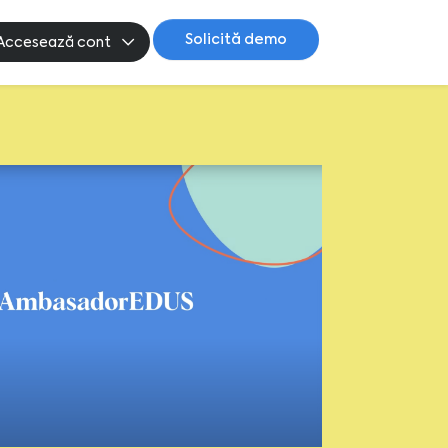
Solicită demo
Accesează cont