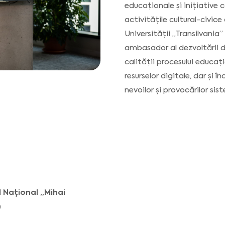
educaționale și inițiative 
activitățile cultural-civice
Universității „Transilvania
ambasador al dezvoltării di
calității procesului educați
resurselor digitale, dar și 
nevoilor și provocărilor sis
l Național „Mihai
)