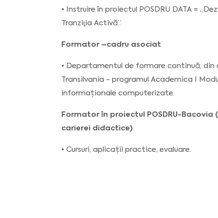
• Instruire în proiectul POSDRU DATA = „Dez
Tranziţia Activă”.
Formator –cadru asociat
• Departamentul de formare continuă, din c
Transilvania - programul Academica I Modulu
informaționale computerizate.
Formator în proiectul POSDRU-Bacovia 
carierei didactice)
• Cursuri, aplicații practice, evaluare.