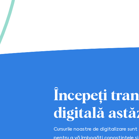
Începeți tra
digitală astăz
Cursurile noastre de digitalizare sun
pentru a vă îmbogăți conoștințele și