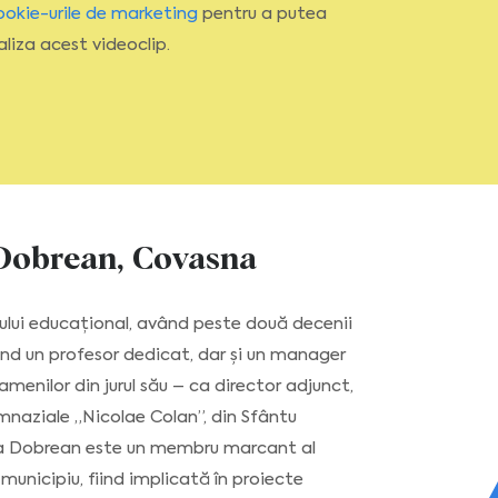
ookie-urile de marketing
pentru a putea
aliza acest videoclip.
 Dobrean, Covasna
ului educațional, având peste două decenii
ind un profesor dedicat, dar și un manager
 oamenilor din jurul său – ca director adjunct,
Gimnaziale „Nicolae Colan”, din Sfântu
a Dobrean este un membru marcant al
unicipiu, fiind implicată în proiecte