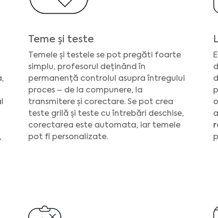
Teme și teste
Temele și testele se pot pregăti foarte
E
simplu, profesorul deținând în
d
,
permanență controlul asupra întregului
d
proces – de la compunere, la
p
l
transmitere și corectare. Se pot crea
o
teste grilă și teste cu întrebări deschise,
a
corectarea este automata, iar temele
r
,
pot fi personalizate.
p