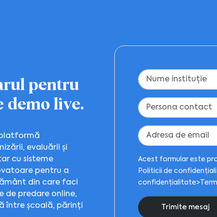
rul pentru
 demo live.
 platformă
zării, evaluării și
tar cu sisteme
Acest formular este pr
novatoare pentru a
Politicii de confidențial
ățământ din care faci
confidențialitate>Terme
e de predare online,
 între școală, părinți
Trimite mesaj