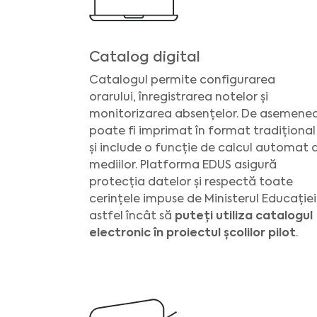
Catalog digital
Catalogul permite configurarea
orarului, înregistrarea notelor și
monitorizarea absențelor. De asemenea
poate fi imprimat în format tradițional
și include o funcție de calcul automat a
mediilor. Platforma EDUS asigură
protecția datelor și respectă toate
cerințele impuse de Ministerul Educației
astfel încât să
puteți utiliza catalogul
electronic în proiectul școlilor pilot
.