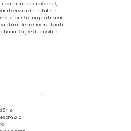
nagement educațional,
rind servicii de instalare și
mare, pentru ca profesorii
poată utiliza eficient toate
cționalitățile disponibile.
dările
idere și o
re