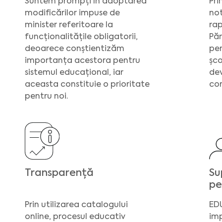
Suntem prompți în adoptarea
Pri
modificărilor impuse de
not
minister referitoare la
rap
funcționalitățile obligatorii,
Păr
deoarece conștientizăm
pen
importanța acestora pentru
șco
sistemul educațional, iar
dev
aceasta constituie o prioritate
cor
pentru noi.
Transparență
Su
pe
Prin utilizarea catalogului
EDU
online, procesul educativ
im