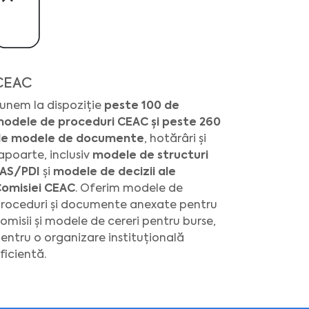
CEAC
unem la dispoziție
peste 100 de
odele de proceduri CEAC și peste 260
e modele de documente
, hotărâri și
apoarte, inclusiv
modele de structuri
AS/PDI
și
modele de decizii ale
omisiei CEAC
. Oferim modele de
roceduri și documente anexate pentru
omisii și modele de cereri pentru burse,
entru o organizare instituțională
ficientă.