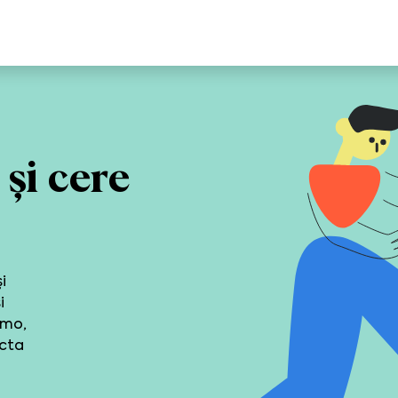
și cere
i
i
emo,
acta