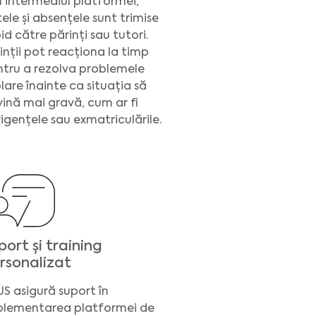
n intermediul platformei,
ele și absențele sunt trimise
id către părinți sau tutori.
inții pot reacționa la timp
tru a rezolva problemele
lare înainte ca situația să
ină mai gravă, cum ar fi
igențele sau exmatriculările.
port și training
rsonalizat
S asigură suport în
plementarea platformei de