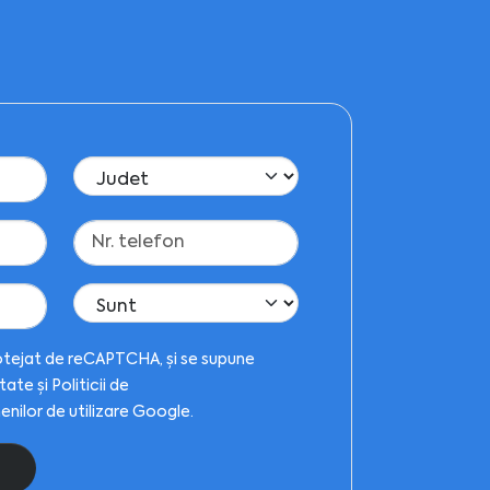
otejat de reCAPTCHA, și se supune
itate
și
Politicii de
nilor de utilizare
Google.