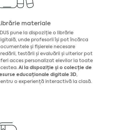
Librărie materiale
DUS pune la dispoziție o librărie
igitală, unde profesorii își pot încărca
ocumentele și fișierele necesare
redării, testării și evaluării și ulterior pot
feri acces personalizat elevilor la toate
cestea.
Ai la dispoziție și o colecție de
esurse educaționale digitale 3D
,
entru o experiență interactivă la clasă.