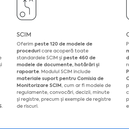
SCIM
Oferim
peste 120 de modele de
P
proceduri
care acoperă toate
m
e
standardele SCIM și
peste 460 de
d
i
modele de documente, hotărâri și
r
rapoarte
. Modulul SCIM include
P
materiale suport pentru Comisia de
C
Monitorizare SCIM
, cum ar fi modele de
p
regulamente, convocări, decizii, minute
c
și registre, precum și exemple de registre
p
S
.
de riscuri.
e