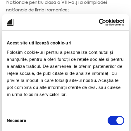
Naționale pentru clasa a VIII-a și a olimpiadei
naționale de limbi romanice;
• Responsabil pentru coordonarea proiectelor
educaționale la nivel național și internațional.
Coordonator al activității educative în cadrul
Acest site utilizează cookie-uri
Liceului Tehnologic „Plopenii Mari” (2021-2024)
Folosim cookie-uri pentru a personaliza conținutul și
• Activități specifice Comisiei de Educație și
anunțurile, pentru a oferi funcții de rețele sociale și pentru
Activități Cultural-Educative (CEAC).
a analiza traficul. De asemenea, le oferim partenerilor de
rețele sociale, de publicitate și de analize informații cu
privire la modul în care folosiți site-ul nostru. Aceștia le
pot combina cu alte informații oferite de dvs. sau culese
în urma folosirii serviciilor lor.
Selecția
Necesare
consimțământului