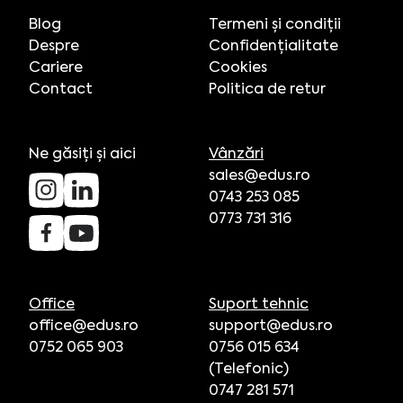
Blog
Termeni și condiții
Despre
Confidențialitate
Cariere
Cookies
Contact
Politica de retur
Ne găsiți și aici
Vânzări
sales@edus.ro
0743 253 085
0773 731 316
Office
Suport tehnic
office@edus.ro
support@edus.ro
0752 065 903
0756 015 634
(Telefonic)
0747 281 571