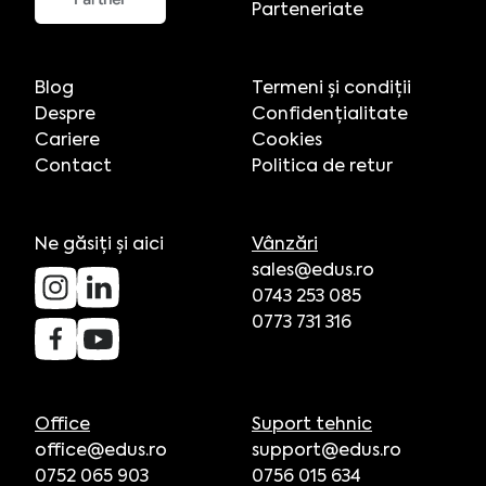
Parteneriate
Blog
Termeni și condiții
Despre
Confidențialitate
Cariere
Cookies
Contact
Politica de retur
Ne găsiți și aici
Vânzări
sales@edus.ro
0743 253 085
0773 731 316
Office
Suport tehnic
office@edus.ro
support@edus.ro
0752 065 903
0756 015 634