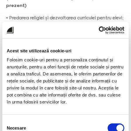
prezent)
• Predarea religiei și dezvoltarea curriculei pentru elevi;
• Organizarea de activități extracurriculare și
evenimente școlare.
Analist Educațional - AVE România - Asociația
Acest site utilizează cookie-uri
pentru Valori în Educație (2023)
Folosim cookie-uri pentru a personaliza conținutul și
• Evaluarea și analiza politicilor educaționale;
anunțurile, pentru a oferi funcții de rețele sociale și pentru
• Propunerea de soluții pentru îmbunătățirea
a analiza traficul. De asemenea, le oferim partenerilor de
rețele sociale, de publicitate și de analize informații cu
sistemului educațional.
privire la modul în care folosiți site-ul nostru. Aceștia le
pot combina cu alte informații oferite de dvs. sau culese
în urma folosirii serviciilor lor.
Selecția
Necesare
consimțământului