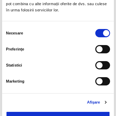
Monitorizare
pot combina cu alte informații oferite de dvs. sau culese
în urma folosirii serviciilor lor.
Urmărim abordarea strategică a provocărilor pentru a
obține rezultate favorabile și a atinge obiectivele
Selecția
propuse.
Necesare
consimțământului
Preferinţe
Statistici
Marketing
Transparență
Prezentarea detaliată a procesului de achiziție,
cunoașterea reglementărilor legislative relevante, și
Afişare
recomandările privind întocmirea planului de achiziții
și alegerea metodelor potențează transparența.