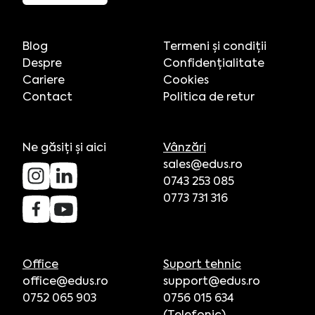
Blog
Termeni și condiții
Despre
Confidențialitate
Cariere
Cookies
Contact
Politica de retur
Ne găsiți și aici
Vânzări
sales@edus.ro
0743 253 085
0773 731 316
Office
Suport tehnic
office@edus.ro
support@edus.ro
0752 065 903
0756 015 634