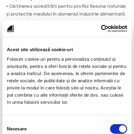
• Obținerea acreditării pentru profilul Resurse naturale
și protecție mediului în domeniul Industrie alimentară.
Profesor de limba și literatura română, Școala cu
clasele I-VIII nr. 1 Ungureni (2009 - 2011)
• Responsabil cu activitatea educativă și
Acest site utilizează cookie-uri
extrașcolară;
Folosim cookie-uri pentru a personaliza conținutul și
• Membru în Consiliul de Administrație;
anunțurile, pentru a oferi funcții de rețele sociale și pentru
• Activități didactice și educative în calitate de
a analiza traficul. De asemenea, le oferim partenerilor de
diriginte.
rețele sociale, de publicitate și de analize informații cu
privire la modul în care folosiți site-ul nostru. Aceștia le
pot combina cu alte informații oferite de dvs. sau culese
în urma folosirii serviciilor lor.
Selecția
Necesare
consimțământului