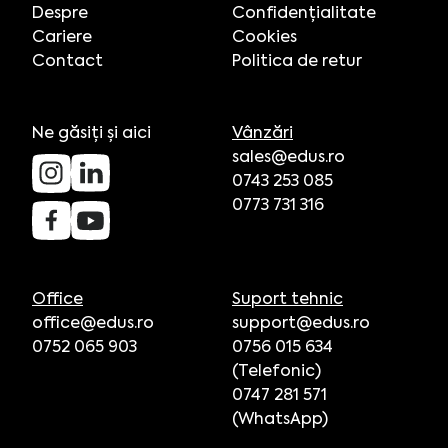
Despre
Confidențialitate
Cariere
Cookies
Contact
Politica de retur
Ne găsiți și aici
Vânzări
sales@edus.ro
0743 253 085
0773 731 316
Office
Suport tehnic
office@edus.ro
support@edus.ro
0752 065 903
0756 015 634
(Telefonic)
0747 281 571
(WhatsApp)