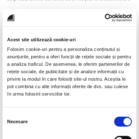
Institutor, Liceul Tehnologic Energetic „Dragomir
Hurmuzescu” Deva (2004 - 2011)
• Predarea la clasele primare, implementarea
Acest site utilizează cookie-uri
programelor educaționale, organizarea activităților
Folosim cookie-uri pentru a personaliza conținutul și
școlare, colaborarea cu părinții și comunitatea
anunțurile, pentru a oferi funcții de rețele sociale și pentru
școlară, sprijinirea elevilor cu nevoi speciale
a analiza traficul. De asemenea, le oferim partenerilor de
rețele sociale, de publicitate și de analize informații cu
privire la modul în care folosiți site-ul nostru. Aceștia le
pot combina cu alte informații oferite de dvs. sau culese
în urma folosirii serviciilor lor.
Selecția
Necesare
consimțământului