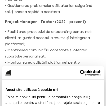
• Gestionarea problemelor utilizatorilor, asigurând
soluționarea rapidă a acestora.
Project Manager - Tootor (2022 - prezent)
• Facilitarea procesului de onboarding pentru noii
clienți, asigurând accesul la resurse și înțelegerea
platformei;
• Menținerea comunicării constante și oferirea
suportului personalizat;
• Monitorizarea utilizării platformei pentru
îmbunătățiri și prevenirea problemelor;
• Colectarea feedback-ului clienților și transmiterea
acestuia echipei de dezvoltare;
• Organizarea trainingurilor și workshop-urilor;
Acest site utilizează cookie-uri
• Dezvoltarea strategiilor pentru creșterea fidelizării
Folosim cookie-uri pentru a personaliza conținutul și
clienților;
anunțurile, pentru a oferi funcții de rețele sociale și pentru
• Gestionarea rapidă a problemelor tehnice cu echipa