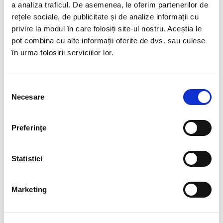
a analiza traficul. De asemenea, le oferim partenerilor de
de suport.
rețele sociale, de publicitate și de analize informații cu
privire la modul în care folosiți site-ul nostru. Aceștia le
Events Coordinator - Harrison Consulting &
pot combina cu alte informații oferite de dvs. sau culese
Management (2019 - 2020)
în urma folosirii serviciilor lor.
• Planificarea și organizarea de evenimente,
conferințe și cursuri de formare profesională pentru
Selecția
instituțiile publice și operatorii economici din țară, de
Necesare
consimțământului
la alegerea locației până la coordonarea furnizorilor și
asigurarea echipamentelor necesare.
Preferinţe
Statistici
Marketing