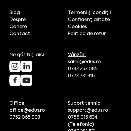
Blog
Termeni și condiții
Despre
Confidențialitate
Cariere
Cookies
Contact
Politica de retur
Ne găsiți și aici
Vânzări
sales@edus.ro
0743 253 085
0773 731 316
Office
Suport tehnic
office@edus.ro
support@edus.ro
0752 065 903
0756 015 634
(Telefonic)