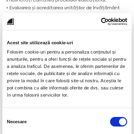
îmbunătăți calitatea procesului educațional;
• Evaluarea și acreditarea unităților de învățământ
preuniversitar conform standardelor ARACIP;
• Realizarea de sesiuni de training și workshop-uri
pentru dezvoltarea profesională continuă a
profesorilor.
Acest site utilizează cookie-uri
Folosim cookie-uri pentru a personaliza conținutul și
Director adjunct (2012 - 2021)
anunțurile, pentru a oferi funcții de rețele sociale și pentru
• Supervizarea activităților educaționale și
a analiza traficul. De asemenea, le oferim partenerilor de
administrative ale școlii, asigurând conformitatea cu
rețele sociale, de publicitate și de analize informații cu
politicile educaționale și standardele de calitate;
privire la modul în care folosiți site-ul nostru. Aceștia le
pot combina cu alte informații oferite de dvs. sau culese
• Coordonarea echipei de profesori și personal
în urma folosirii serviciilor lor.
administrativ, facilitând colaborarea și îmbunătățirea
continuă a procesului educațional;
• Implementarea proiectelor educaționale și
Selecția
inițiativelor de dezvoltare școlară, inclusiv gestionarea
Necesare
consimțământului
resurselor și bugetelor.