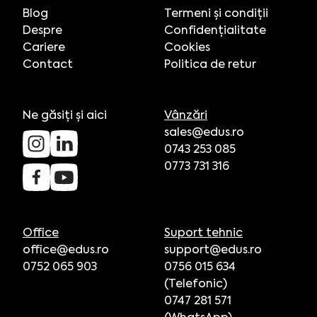
Blog
Termeni și condiții
Despre
Confidențialitate
Cariere
Cookies
Contact
Politica de retur
Ne găsiți și aici
Vânzări
sales@edus.ro
0743 253 085
0773 731 316
Office
Suport tehnic
office@edus.ro
support@edus.ro
0752 065 903
0756 015 634
(Telefonic)
0747 281 571