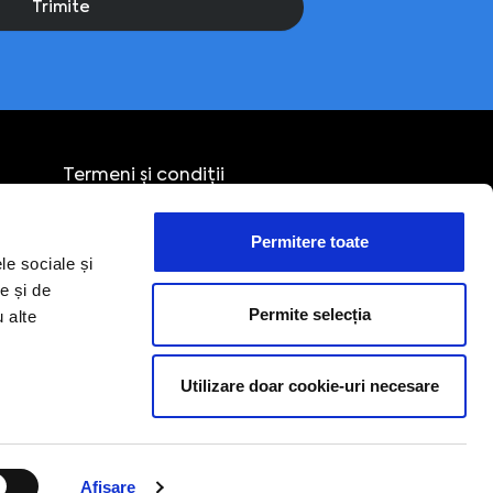
Trimite
Termeni și condiții
Confidențialitate
Cookies
Permitere toate
Politica de retur
le sociale și
e și de
Permite selecția
u alte
Suport tehnic
Utilizare doar cookie-uri necesare
support@edus.ro
0756 015 634 (Telefonic)
0747 281 571 (WhatsApp)
Afişare