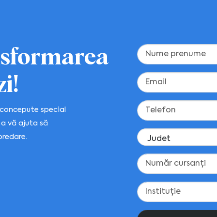
nsformarea
i!
t concepute special
 a vă ajuta să
predare.