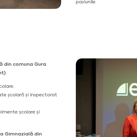
pasiunile.
ală din comuna Gura
nt)
colare;
tate școlară și inspectorat
nimente școlare și
la Gimnazială din