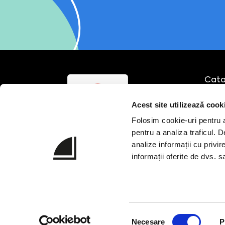
Cata
Echi
Acest site utilizează cook
Cursu
Cons
Folosim cookie-uri pentru a 
Part
pentru a analiza traficul. 
analize informații cu privir
informații oferite de dvs. sa
Ne găsiți și aici
Vânz
sale
0743
0773 
Selecția
Necesare
P