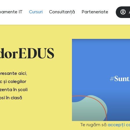
pamente IT
Cursuri
Consultanță
Parteneriate
dorEDUS
resante aici,
 și colegilor
zenta în școli
si în clasă
Te rugăm să
accepți c