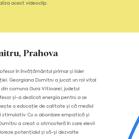
aliza acest videoclip.
itru, Prahova
fesor în învățământul primar și lider
ei. Georgiana Dumitru a jucat un rol vital
 din comuna Gura Vitioarei, județul
fesor și-a dedicat energia pentru a se
mește o educație de calitate și că mediul
și stimulativ. Cu o abordare empatică și
mitru a creat o atmosferă în care elevii
loreze potențialul și să-și dezvolte