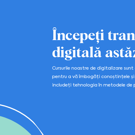
Începeți tra
digitală astăz
Cursurile noastre de digitalizare sun
pentru a vă îmbogăți conoștințele și
includeți tehnologia în metodele de 