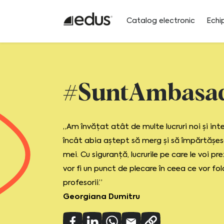
Catalog electronic
Echi
#SuntAmbasa
„Am învățat atât de multe lucruri noi și inte
încât abia aștept să merg și să împărtășesc
mei. Cu siguranță, lucrurile pe care le voi pre
vor fi un punct de plecare în ceea ce vor folo
profesorii.”
Georgiana Dumitru