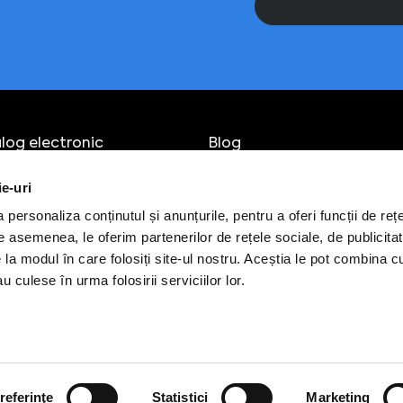
log electronic
Blog
pamente IT
Despre
ie-uri
ri
Cariere
ultanță
Contact
personaliza conținutul și anunțurile, pentru a oferi funcții de rețe
eneriate
De asemenea, le oferim partenerilor de rețele sociale, de publicitat
e la modul în care folosiți site-ul nostru. Aceștia le pot combina c
u culese în urma folosirii serviciilor lor.
ări
Office
s@edus.ro
office@edus.ro
 253 085
0752 065 903
731 316
referinţe
Statistici
Marketing