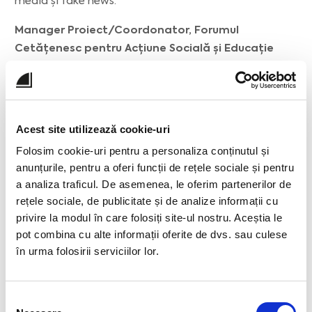
media și fake news.
Manager Proiect/Coordonator, Forumul
Cetățenesc pentru Acțiune Socială și Educație
Civică (2018 - 2020)
• Coordonarea voluntarilor străini în proiecte de
voluntariat ale Corpului European de Solidaritate;
Acest site utilizează cookie-uri
• Medierea conflictelor și consiliere.
Folosim cookie-uri pentru a personaliza conținutul și
Membru Consiliul Director, ONCR - Centrul Local
anunțurile, pentru a oferi funcții de rețele sociale și pentru
„Mircea cel Bătrân”, Râmnicu Vâlcea (2016-2018)
a analiza traficul. De asemenea, le oferim partenerilor de
rețele sociale, de publicitate și de analize informații cu
• Responsabil Departamentul Programe și proiecte.
privire la modul în care folosiți site-ul nostru. Aceștia le
pot combina cu alte informații oferite de dvs. sau culese
în urma folosirii serviciilor lor.
Selecția