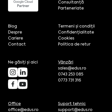
Consultanță
Parteneriate
Blog
Termeni și condiții
Despre
Confidențialitate
Cariere
Cookies
Contact
Politica de retur
Ne găsiți și aici
Vânzări
sales@edus.ro
0743 253 085
0773 731 316
Office
Suport tehnic
office@edus.ro
support@edus.ro