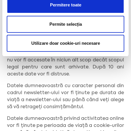
Permitere toate
Datele cu caracter personal care sunt cuprinse în
documentele financiar-contabile sau în
Permite selecția
documente care se anexează documentelor
financiar-contabile, vor fi păstrate 10 ani
conform dispozițiilor art. 38 din Anexa 1 la Ordinul
Utilizare doar cookie-uri necesare
nr. 2634/2015 privind documentele financiar-
contabile, emis de Ministerul Finanțelor Publice și
nu vor fi accesate în niciun alt scop decât scopul
legal pentru care sunt arhivate. După 10 ani
aceste date vor fi distruse.
Datele dumneavoastră cu caracter personal din
cadrul newsletter-ului vor fi ținute pe durata de
viață a newsletter-ului sau până când veți alege
să vă retrageți consimțământul.
Datele dumneavoastră privind activitatea online
vor fi ținute pe perioada de viață a cookie-urilor