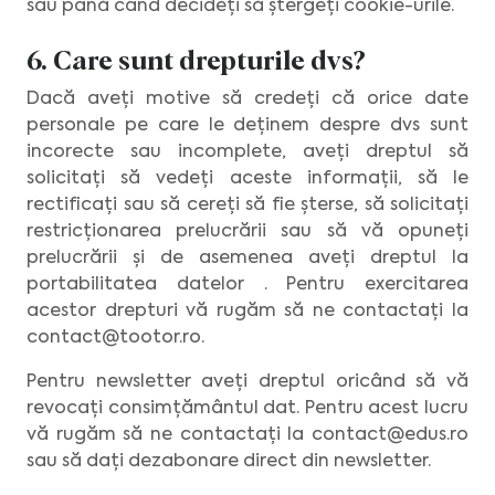
sau până când decideți să ștergeți cookie-urile.
6. Care sunt drepturile dvs?
Dacă aveți motive să credeți că orice date
personale pe care le deținem despre dvs sunt
incorecte sau incomplete, aveți dreptul să
solicitați să vedeți aceste informații, să le
rectificați sau să cereți să fie șterse, să solicitați
restricționarea prelucrării sau să vă opuneți
prelucrării și de asemenea aveți dreptul la
portabilitatea datelor . Pentru exercitarea
acestor drepturi vă rugăm să ne contactați la
contact@tootor.ro
.
Pentru newsletter aveți dreptul oricând să vă
revocați consimțământul dat. Pentru acest lucru
vă rugăm să ne contactați la
contact@edus.ro
sau să dați dezabonare direct din newsletter.