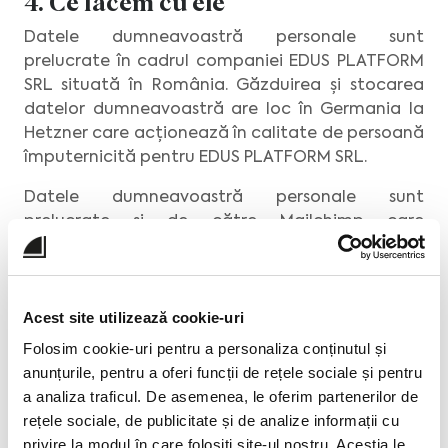
4. Ce facem cu ele
Datele dumneavoastră personale sunt
prelucrate în cadrul companiei EDUS PLATFORM
SRL situată în România. Găzduirea și stocarea
datelor dumneavoastră are loc în Germania la
Hetzner care acționează în calitate de persoană
împuternicită pentru EDUS PLATFORM SRL.
Datele dumneavoastră personale sunt
prelucrate și de către Mailchimp care
acționează în calitate de persoană
împuternicită pentru EDUS PLATFORM SRL,
oferind serviciul de gestionare newsletter.
Acest site utilizează cookie-uri
Mailchimp este operat de către The Rocket
Science Group LLC, o companie din Statele
Folosim cookie-uri pentru a personaliza conținutul și
Unite. Conformitatea transferului internațional
anunțurile, pentru a oferi funcții de rețele sociale și pentru
de date cu caracter personal este asigurată de
a analiza traficul. De asemenea, le oferim partenerilor de
acordul Standard Contractual Clauses semnat
rețele sociale, de publicitate și de analize informații cu
între The Rocket Science Group LLC și EDUS
privire la modul în care folosiți site-ul nostru. Aceștia le