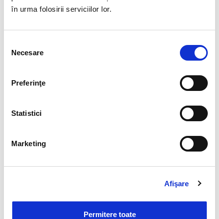
în urma folosirii serviciilor lor.
Selecția
Necesare
consimțământului
Află mai multe și cere o ofertă
Solicită o ofertă de preț, iar unul dintre
Preferinţe
colegii noștri te va contacta în cel mai
scurt timp pentru detalii. Descoperă cum
Statistici
poți revoluția învățământul în școala ta.
Solicită ofertă!
Marketing
Afişare
Permitere toate