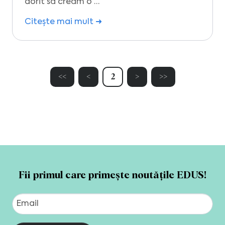
dorit să creăm o …
Citește mai mult ➜
<<
<
2
>
>>
Fii primul care primește noutățile EDUS!