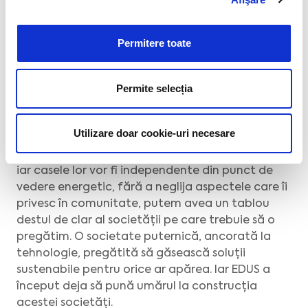
Forum
publicat în octombrie 2020, 40% din copiii
care sunt acum la grădiniță vor ajunge să fie
Permitere toate
antreprenori, ceea ce înseamnă că școlile de
astăzi trebuie să fie pregătite să educe și să
gestioneze informația pentru ceea ce îi
Permite selecția
așteaptă.
Dacă facem un exercițiu de imaginație în care
Utilizare doar cookie-uri necesare
adulții din viitor vor plăti bunuri și servicii cu
criptomonede, vor conduce mașini autonome,
iar casele lor vor fi independente din punct de
vedere energetic, fără a neglija aspectele care îi
privesc în comunitate, putem avea un tablou
destul de clar al societății pe care trebuie să o
pregătim. O societate puternică, ancorată la
tehnologie, pregătită să găsească soluții
sustenabile pentru orice ar apărea. Iar EDUS a
început deja să pună umărul la construcția
acestei societăți.