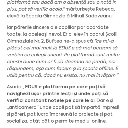
platformă sau dacă am o absență sau o notă în
plus, pot să verific acolo."
mărturisește Rebeca,
elevă la Școala Gimnazială Mihail Sadoveanu.
Iar părerile sincere ale copiilor par acordate
toate, la aceleași nevoi. Eric, elev în cadrul Școlii
Gimnaziale Nr. 2, Buftea ne-a spus că
"ce mi-a
plăcut cel mai mult la EDUS e că mai puteam să
vorbim cu colegii uneori. Pe platformă sunt multe
chestii bune cum ar fi că doamna ne predă, noi
răspundem, așa cum facem și la școala offline. E
utilă pentru că, dacă nu exista, nu mai învățam."
Așadar,
EDUS e platforma pe care poți să
navighezi ușor printre lecții și unde poți să
verifici constant notele pe care le ai
. Dar e și
„anticamera” unde copii pot să împartă impresii
și păreri, pot lucra împreună la proiecte și pot
socializa, atât cât o permite mediul online.