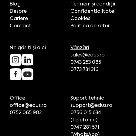
Blog
Termeni și condiții
Despre
Confidențialitate
Cariere
Cookies
Contact
Politica de retur
Ne găsiți și aici
Vânzări
sales@edus.ro
0743 253 085
0773 731 316
Office
Suport tehnic
office@edus.ro
support@edus.ro
0752 065 903
0756 015 634
(Telefonic)
0747 281 571
(WhatsApp)