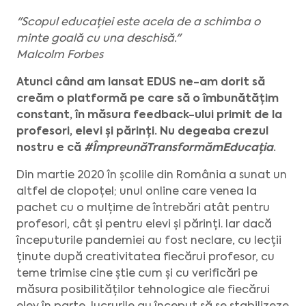
"Scopul educației este acela de a schimba o
minte goală cu una deschisă."
Malcolm Forbes
Atunci când am lansat EDUS ne-am dorit să
creăm o platformă pe care să o îmbunătățim
constant, în măsura feedback-ului primit de la
profesori, elevi și părinți. Nu degeaba crezul
nostru e că
#ÎmpreunăTransformămEducația
.
Din martie 2020 în școlile din România a sunat un
altfel de clopoțel; unul online care venea la
pachet cu o mulțime de întrebări atât pentru
profesori, cât și pentru elevi și părinți. Iar dacă
începuturile pandemiei au fost neclare, cu lecții
ținute după creativitatea fiecărui profesor, cu
teme trimise cine știe cum și cu verificări pe
măsura posibilităților tehnologice ale fiecărui