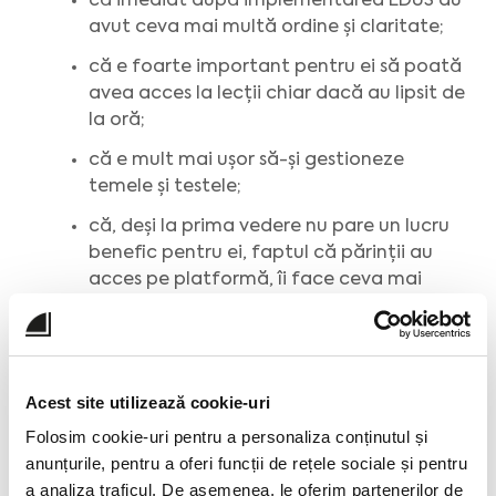
că imediat după implementarea EDUS au
avut ceva mai multă ordine și claritate;
că e foarte important pentru ei să poată
avea acces la lecții chiar dacă au lipsit de
la oră;
că e mult mai ușor să-și gestioneze
temele și testele;
că, deși la prima vedere nu pare un lucru
benefic pentru ei, faptul că părinții au
acces pe platformă, îi face ceva mai
responsabili, iar rezultatele nu întârzie să
apară;
că, deși, în învățământul online au dus
lipsa colegilor, faptul că erau toți pe
Acest site utilizează cookie-uri
platformă le dădea un sentiment de
Folosim cookie-uri pentru a personaliza conținutul și
securitate.
anunțurile, pentru a oferi funcții de rețele sociale și pentru
a analiza traficul. De asemenea, le oferim partenerilor de