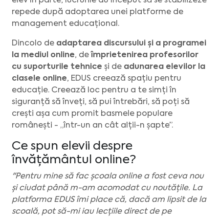
elev în parte, lucrurile au început să se stabilizeze
repede după adoptarea unei platforme de
management educațional.
Dincolo de
adaptarea discursului și a programei
la mediul online
, de
împrietenirea profesorilor
cu suporturile tehnice
și de
adunarea elevilor la
clasele online
, EDUS creează spațiu pentru
educație. Creează loc pentru a te simți în
siguranță să înveți, să pui întrebări, să poți să
crești așa cum promit basmele populare
românești - „într-un an cât alții-n șapte”.
Ce spun elevii despre
învățământul online?
"Pentru mine să fac școala online a fost ceva nou
și ciudat până m-am acomodat cu noutățile. La
platforma EDUS îmi place că, dacă am lipsit de la
scoală, pot să-mi iau lecțiile direct de pe