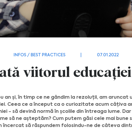
INFOS / BEST PRACTICES
|
07.01.2022
tă viitorul educației
u an și, în timp ce ne gândim la rezoluții, am aruncat 
ației. Ceea ce a început ca o curiozitate acum câțiva an
ei - să devină normă în școlile din întreaga lume. Dar 
ume să ne așteptăm? Cum putem găsi cele mai bune so
 încercat să răspundem folosindu-ne de câteva dintr