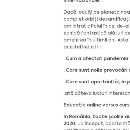
internaționale.
Dacă locuiți pe planeta noast
complet orbiți de ramificați
am intrat oficial în cel de-
echipă fantastică alături d
omenirea în ultimii ani. Ast
acestei industrii.
· Cum a afectat pandemia mo
· Care sunt noile provocări
· Care sunt oportunitățile 
Iată câteva lucruri interes
Educație online versus cursu
În România, toate școlile a
2020.
La început, aceste măsu