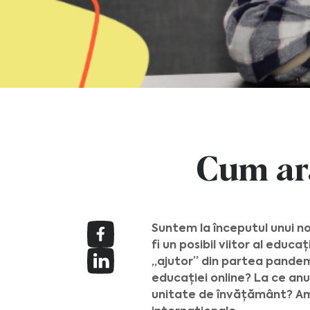
Cum ara
Suntem la începutul unui no
fi un posibil viitor al educ
„ajutor” din partea pandemi
educației online? La ce an
unitate de învățământ? Am