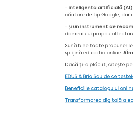
-
inteligența artificială (AI
căutare de tip Google, dar d
- și
un instrument de recoma
domeniului propriu al lector
Sună bine toate propunerile 
sprijină educația online.
#Îm
Dacă ți-a plăcut, citește pe
EDUS & Brio Sau de ce teste
Beneficiile catalogului onli
Transformarea digitală a e