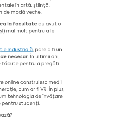
ale în artă, știință,
tem de modă veche.
rea la facultate
au avut o
i) mai mult pentru a le
ție Industrială
, pare a fi
un
t de necesar.
În ultimii ani,
ie făcute pentru a pregăti
e online construiesc medii
ație, cum ar fi VR. În plus,
um tehnologia de învățare
 pentru studenți.
ează?