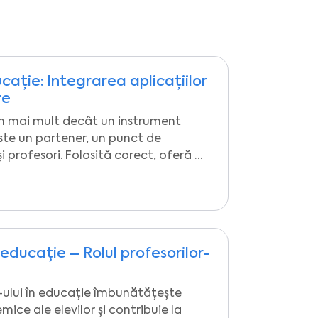
cație: Integrarea aplicațiilor
re
m mai mult decât un instrument
este un partener, un punct de
și profesori. Folosită corect, oferă …
ducație – Rolul profesorilor-
ului în educație îmbunătățește
ce ale elevilor și contribuie la