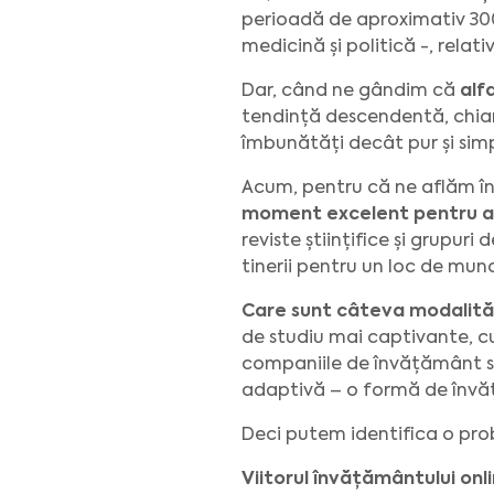
perioadă de aproximativ 300
medicină și politică -, rela
Dar, când ne gândim că
alf
tendință descendentă, chiar
îmbunătăți decât pur și simp
Acum, pentru că ne aflăm în
moment excelent pentru a 
reviste științifice și grupu
tinerii pentru un loc de mu
Care sunt câteva modalităț
de studiu mai captivante, cu
companiile de învățământ s
adaptivă – o formă de învăț
Deci putem identifica o pro
Viitorul învățământului onl