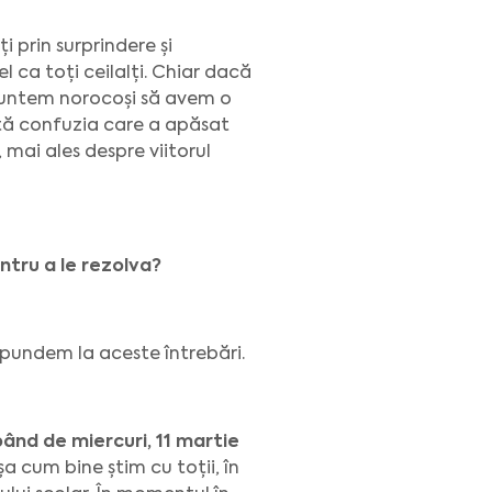
i prin surprindere și
 ca toți ceilalți. Chiar dacă
ă suntem norocoși să avem o
ată confuzia care a apăsat
 mai ales despre viitorul
ntru a le rezolva?
spundem la aceste întrebări.
pând de miercuri, 11 martie
a cum bine știm cu toții, în