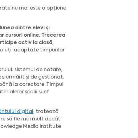
trate nu mai este o opțiune
iunea dintre elevi și
r cursuri online. Trecerea
ticipe activ la clasă,
soluții adaptate timpurilor
rului: sistemul de notare,
e urmărit și de gestionat.
până la corectare. Timpul
erialelor școlii sunt
ntului digital
, tratează
ine să fie mai mult decât
Knowledge Media Institute