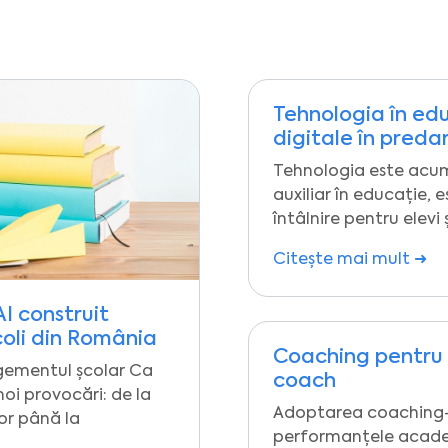
Tehnologia în edu
digitale în preda
Tehnologia este acu
auxiliar în educație, 
întâlnire pentru elevi 
Citește mai mult ➜
AI construit
coli din România
Coaching pentru e
agementul școlar Ca
coach
noi provocări: de la
Adoptarea coaching-
or până la
performanțele academi