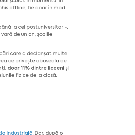
ului școlar. În momentul în
chis offline, fie doar în mod
ână la cel postuniversitar -,
 vară de un an, școlile
ocări care a declanșat multe
n ceea ce privește oboseala de
ți,
doar 11% dintre liceeni
și
iunile fizice de la clasă.
ia Industrială.
Dar, după o