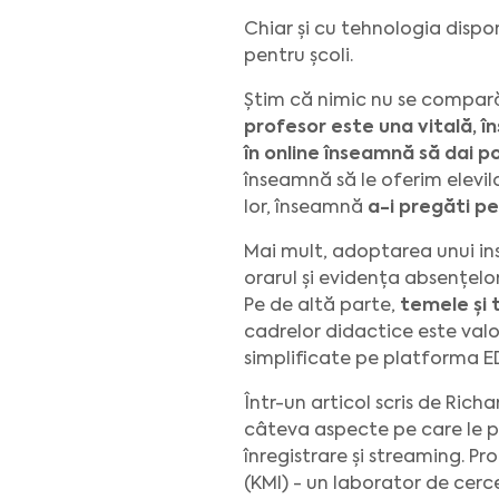
Chiar și cu tehnologia dispo
pentru școli.
Știm că nimic nu se compară 
profesor este una vitală, î
în online înseamnă să dai po
înseamnă să le oferim elevil
lor, înseamnă
a-i pregăti pen
Mai mult, adoptarea unui ins
orarul și evidența absențelo
Pe de altă parte,
temele și 
cadrelor didactice este valo
simplificate pe platforma ED
Într-un articol scris de Rich
câteva aspecte pe care le po
înregistrare și streaming. P
(KMI) - un laborator de cerc