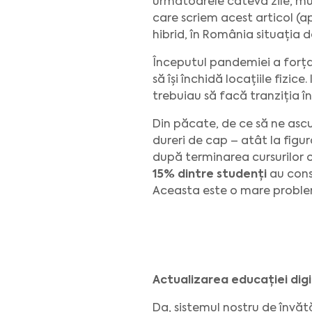
următoarele câteva zile, mult
care scriem acest articol (ap
hibrid, în România situația de
Începutul pandemiei a forțat
să își închidă locațiile fizic
trebuiau să facă tranziția în
Din păcate, de ce să ne asc
dureri de cap – atât la figura
după terminarea cursurilor on
15% dintre studenți
au consi
Aceasta este o mare proble
Actualizarea educației dig
Da, sistemul nostru de învă