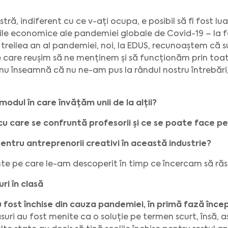
ră, indiferent cu ce v-ați ocupa, e posibil să fi fost luaț
ile economice ale pandemiei globale de Covid-19 – la fel
al treilea an al pandemiei, noi, la EDUS, recunoaștem c
e care reușim să ne menținem și să funcționăm prin to
a nu înseamnă că nu ne-am pus la rândul nostru întrebări,
dul în care învățăm unii de la alții?
 cu care se confruntă profesorii și ce se poate face pe
pentru antreprenorii creativi în această industrie?
ante pe care le-am descoperit în timp ce încercam să ră
ri în clasă
u fost închise din cauza pandemiei, în primă fază înce
ri au fost menite ca o soluție pe termen scurt, însă, aș