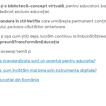
) și o bibliotecă-concept virtuală
, pentru educatori, b
edicat exclusiv educației;
ndare în stil Netflix
care urmărește permanent conținu
ului, pe baza căutărilor anterioare.
și așa cum știți deja, lucrăm continuu la îmbunătățirea
preunăTransformămEducația
 aceeași temă și:
le standardizate sunt un avantaj pentru educație?
ne: cum învățăm mai bine prin instrumente digitale?
ducației din România