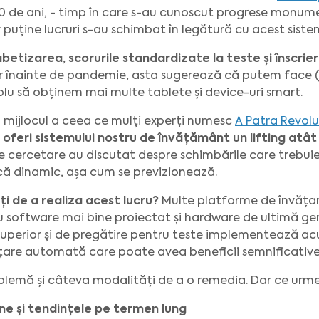
 de ani, - timp în care s-au cunoscut progrese monument
tiv puține lucruri s-au schimbat în legătură cu acest sis
abetizarea, scorurile standardizate la teste și înscrie
 înainte de pandemie, asta sugerează că putem face (ș
lu să obținem mai multe tablete și device-uri smart.
 mijlocul a ceea ce mulți experți numesc
A Patra Revolu
oferi sistemului nostru de învățământ
un lifting atâ
ri de cercetare au discutat despre schimbările care trebu
ncă dinamic, așa cum se previzionează.
i de a realiza acest lucru?
Multe platforme de învățar
 software mai bine proiectat și hardware de ultimă gener
uperior și de pregătire pentru teste implementează ac
are automată care poate avea beneficii semnificative
blemă și câteva modalități de a o remedia. Dar ce urm
ine și tendințele pe termen lung