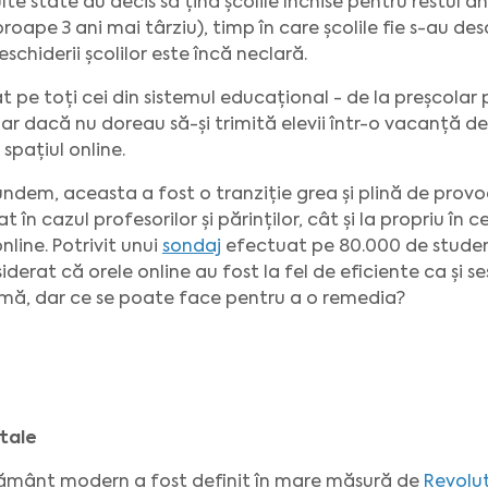
e state au decis să țină școlile închise pentru restul an
roape 3 ani mai târziu), timp în care școlile fie s-au des
schiderii școlilor este încă neclară.
 pe toți cei din sistemul educațional - de la preșcolar p
e. Iar dacă nu doreau să-și trimită elevii într-o vacanță de
 spațiul online.
undem, aceasta a fost o tranziție grea și plină de prov
t în cazul profesorilor și părinților, cât și la propriu î
line. Potrivit unui
sondaj
efectuat pe 80.000 de studen
derat că orele online au fost la fel de eficiente ca și ses
mă, dar ce se poate face pentru a o remedia?
itale
țământ modern a fost definit în mare măsură de
Revoluț