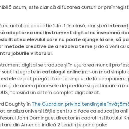
nibilă acum, este clar că difuzarea cursurilor preînregis
cu actul de educație 1-la-1, în clasă, dar și că
interacț
nsă adoptarea unui instrument digital nu înseamnă doa
sibilitatea elevului care nu poate ajunge la ore, să par
or
metode creative de a rezolva teme
și de a veni cu 
tru joburile viitorului.
trument digital se traduce și în ușurarea muncii profeso
r sunt integrate în
catalogul online
într-un mod simplu d
testele
se pot pregăti foarte simplu, de la compunere, 
ros și de aceea procesele de predare și gestionare a mat
US, folosind un sistem complet digitalizat.
ard Doughty în
The Guardian privind tendințele învățămâ
t analiza universitățile pentru a face ca educația onl
rofesorul John Domingue, director în cadrul institutului 
etare din America indică 2 tendințe principale: