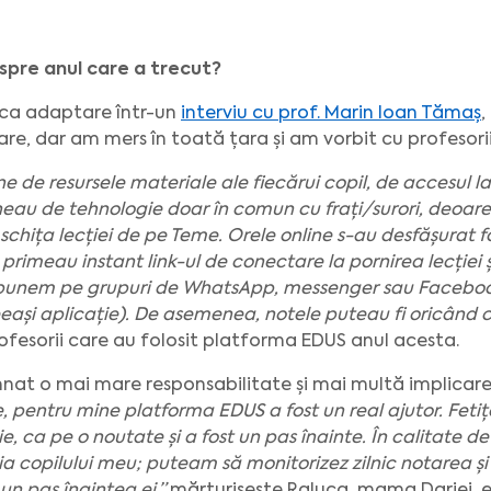
despre anul care a trecut?
 ca adaptare într-un
interviu cu prof. Marin Ioan Tămaș
,
re, dar am mers în toată țara și am vorbit cu profesori
 de resursele materiale ale fiecărui copil, de accesul la
uneau de tehnologie doar în comun cu frați/surori, deoa
u schița lecției de pe Teme. Orele online s-au desfășurat 
 primeau instant link-ul de conectare la pornirea lecției 
e punem pe grupuri de WhatsApp, messenger sau Facebook
eași aplicație). De asemenea, notele puteau fi oricând con
ofesorii care au folosit platforma EDUS anul acesta.
nat o mai mare responsabilitate și mai multă implicare,
e, pentru mine platforma EDUS a fost un real ajutor. Fet
ie, ca pe o noutate și a fost un pas înainte. În calitate 
uția copilului meu; puteam să monitorizez zilnic notarea și