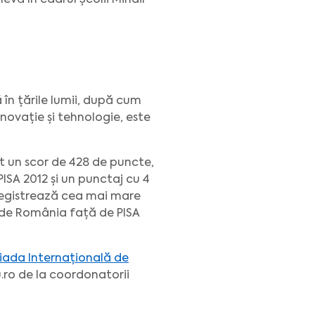
evă în cadrul Școlii Mihail
 în țările lumii, după cum
 inovație și tehnologie, este
t un scor de 428 de puncte,
ISA 2012 și un punctaj cu 4
nregistrează cea mai mare
e de România față de PISA
piada Internațională de
.ro de la coordonatorii