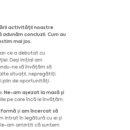
rii activității noastre
să adunăm concluzii. Cum au
stim mai jos.
, an ce a debutat cu
ei. Deși inițial am
ându-ne să învățăm să
te situații, nepregătiți.
 plin de oportunități.
e.
Ne-am așezat la masă și
iile pe care încă le învățăm.
atformă
și
am încercat să
Am intrat în legătură cu ei și
i le-am amintit că suntem