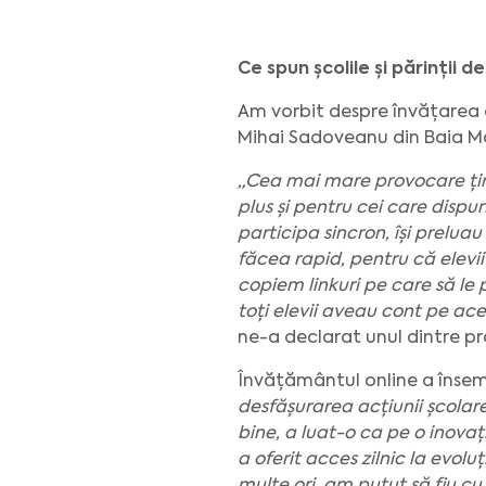
Ce spun școlile și părinții 
Am vorbit despre învățarea
Mihai Sadoveanu din Baia Ma
„Cea mai mare provocare ține
plus și pentru cei care disp
participa sincron, își prelua
făcea rapid, pentru că elevii
copiem linkuri pe care să l
toți elevii aveau cont pe ace
ne-a declarat unul dintre pr
Învățământul online a însem
desfășurarea acțiunii școlar
bine, a luat-o ca pe o inovaț
a oferit acces zilnic la evol