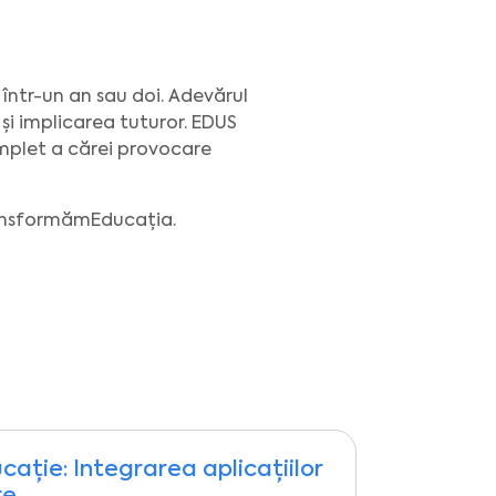
 într-un an sau doi. Adevărul
și implicarea tuturor. EDUS
complet a cărei provocare
TransformămEducația.
cație: Integrarea aplicațiilor