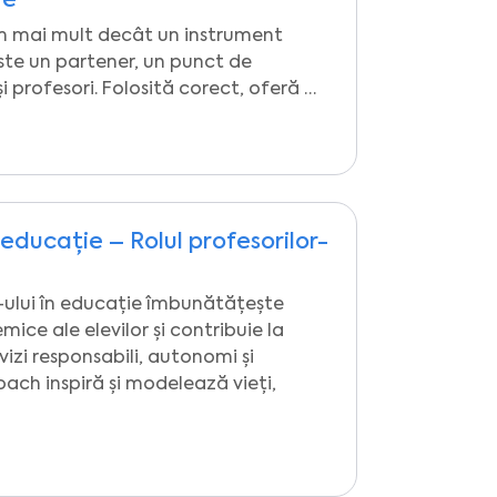
re
m mai mult decât un instrument
este un partener, un punct de
și profesori. Folosită corect, oferă …
ducație – Rolul profesorilor-
ului în educație îmbunătățește
ce ale elevilor și contribuie la
izi responsabili, autonomi și
coach inspiră și modelează vieți,