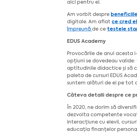
aici pentru ei.
Am vorbit despre
beneficiil
digitale. Am aflat
ce cred e
împreună
de ce
testele st
EDUS Academy
Provocările de anul acesta 
opțiuni se dovedeau valide: f
aptitudinile didactice și să 
paleta de cursuri EDUS Acade
suntem alături de ei pe tot
Câteva detalii despre ce 
În 2020, ne dorim să diversi
dezvolta competente vocațio
interacțiune cu elevii, curs
educația finanțelor persona