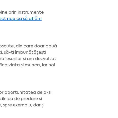
ine prin instrumente
ect nou ca să aflăm
noscute, din care doar două
zi, să-ți îmbunătățești
profesorilor și am dezvoltat
ica viața și munca, iar noi
lor oportunitatea de a-si
ilnica de predare și
 spre exemplu, dar și