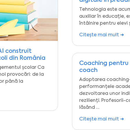
digitale în preda
Tehnologia este acu
auxiliar în educație, 
întâlnire pentru elevi 
Citește mai mult ➜
AI construit
coli din România
Coaching pentru e
agementul școlar Ca
coach
noi provocări: de la
Adoptarea coaching-
or până la
performanțele academi
dezvoltarea unor indiv
rezilienți. Profesorii-
lăsând …
Citește mai mult ➜