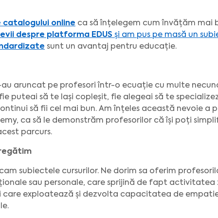
e catalogului online
ca să înțelegem cum învățăm mai b
levii despre platforma EDUS
și am pus pe masă un subi
andardizate
sunt un avantaj pentru educație.
i-au aruncat pe profesori într-o ecuație cu multe necu
ie puteai să te lași copleșit, fie alegeai să te specialize
continui să fii cel mai bun. Am înțeles această nevoie a 
my, ca să le demonstrăm profesorilor că își poți simplif
 acest parcurs.
pregătim
ficam subiectele cursurilor. Ne dorim sa oferim profesori
nale sau personale, care sprijină de fapt activitatea z
uri care exploatează și dezvolta capacitatea de empatie,
le.