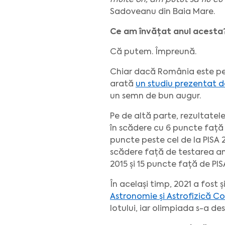
multe ori, am putut să fiu cu
Sadoveanu din Baia Mare.
Ce am învățat anul acesta
Că putem. Împreună.
Chiar dacă România este pe u
arată
un studiu prezentat d
un semn de bun augur.
Pe de altă parte, rezultatel
în scădere cu 6 puncte față 
puncte peste cel de la PISA
scădere față de testarea an
2015 și 15 puncte față de PIS
În același timp, 2021 a fost ș
Astronomie și Astrofizică C
lotului, iar olimpiada s-a d