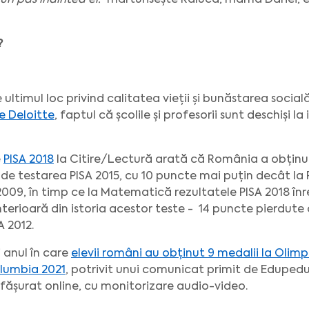
 un pas înaintea ei.”
mărturisește Raluca, mama Dariei, el
?
ltimul loc privind calitatea vieții și bunăstarea socială
e Deloitte
, faptul că școlile și profesorii sunt deschiși la
e
PISA 2018
la Citire/Lectură arată că România a obținu
de testarea PISA 2015, cu 10 puncte mai puțin decât la P
 2009, în timp ce la Matematică rezultatele PISA 2018 î
terioară din istoria acestor teste - 14 puncte pierdut
A 2012.
i anul în care
elevii români au obținut 9 medalii la Olim
olumbia 2021
, potrivit unui comunicat primit de Edupedu
esfășurat online, cu monitorizare audio-video.