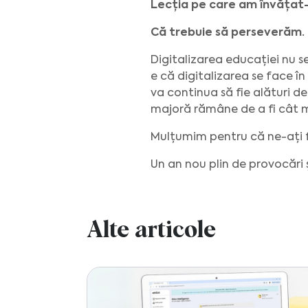
Lecția pe care am învățat
Că trebuie să perseverăm.
Digitalizarea educației nu s
e că digitalizarea se face î
va continua să fie alături de
majoră rămâne de a fi cât mai
Mulțumim pentru că ne-ați f
Un an nou plin de provocări
Alte articole