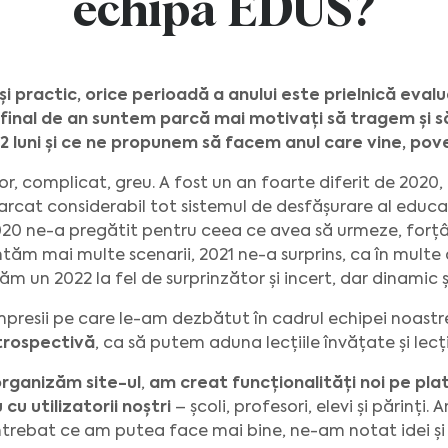
echipa EDUS?
i practic, orice perioadă a anului este prielnică evaluă
a final de an suntem parcă mai motivați să tragem și 
2 luni și ce ne propunem să facem anul care vine, pove
tor, complicat, greu. A fost un an foarte diferit de 2020
rcat considerabil tot sistemul de desfășurare al educați
020 ne-a pregătit pentru ceea ce avea să urmeze, forț
tăm mai multe scenarii, 2021 ne-a surprins, ca în multe al
 un 2022 la fel de surprinzător și incert, dar dinamic și
presii pe care le-am dezbătut în cadrul echipei noastr
trospectivă
, ca să putem aduna lecțiile învățate și lecț
rganizăm site-ul
,
am creat funcționalități noi pe pl
cu utilizatorii noștri
– școli, profesori, elevi și părinți. 
ntrebat ce am putea face mai bine, ne-am notat idei ș