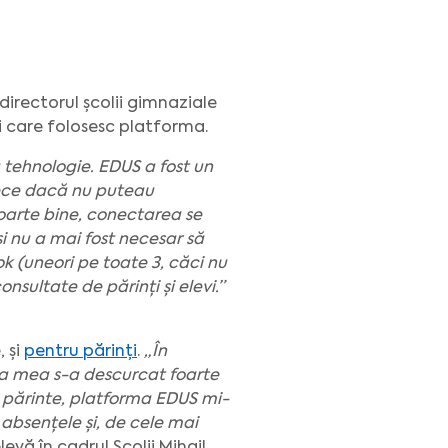
 directorul școlii gimnaziale
i care folosesc platforma.
 tehnologie. EDUS a fost un
rece dacă nu puteau
foarte bine, conectarea se
și nu a mai fost necesar să
 (uneori pe toate 3, căci nu
sultate de părinți și elevi.”
 și
pentru părinți
.
„În
ița mea s-a descurcat foarte
de părinte, platforma EDUS mi-
 absențele și, de cele mai