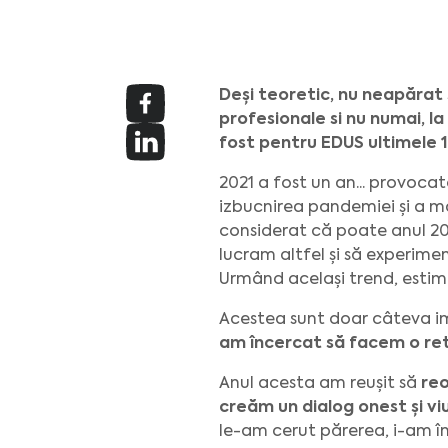
Deși teoretic, nu neapărat ș
profesionale si nu numai, l
fost pentru EDUS ultimele 1
2021 a fost un an... provoca
izbucnirea pandemiei și a ma
considerat că poate anul 2
lucram altfel și să experimen
Urmând același trend, estimăm
Acestea sunt doar câteva im
am încercat să facem o re
Anul acesta am reușit să
reo
creăm un dialog onest și viu 
le-am cerut părerea, i-am î