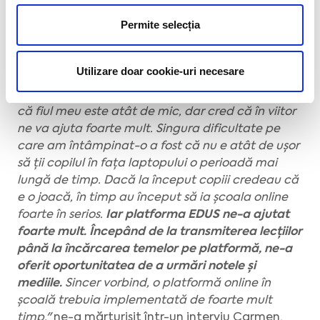
5. Suportul 24/7
– nu în ultimul rând, oferim
Permite selecția
sprijin tehnic părinților oricând întâmpină
neclarități sau au nevoie de ajutor pentru a
naviga ușor prin platformă.
Utilizare doar cookie-uri necesare
"Ne-am adaptat destul de greu, dat fiind faptul
că fiul meu este atât de mic, dar cred că în viitor
ne va ajuta foarte mult. Singura dificultate pe
care am întâmpinat-o a fost că nu e atât de ușor
să ții copilul în fața laptopului o perioadă mai
lungă de timp. Dacă la început copiii credeau că
e o joacă, în timp au început să ia școala online
foarte în serios.
Iar platforma EDUS ne-a ajutat
foarte mult. Începând de la transmiterea lecțiilor
până la încărcarea temelor pe platformă, ne-a
oferit oportunitatea de a urmări notele și
mediile.
Sincer vorbind, o platformă online în
școală trebuia implementată de foarte mult
timp."
ne-a mărturisit într-un interviu Carmen,