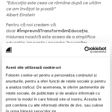
"Educația este ceea ce rămâne după ce uităm
ce am învățat la școală"
Albert Einstein
Pentru că noi credem că
doar
#ÎmpreunăTransformămEducația
,
misiunea noastră este aceea de a simplifica
educația, iar pentru aceasta, încurajăm
permanent comunicarea dintre școală, elevi și
profesori.
Astfel, atunci când am creat EDUS, am avut în
Acest site utilizează cookie-uri
minte și părinții elevilor și beneficii de un real
Folosim cookie-uri pentru a personaliza conținutul și
folos pentru aceștia.
anunțurile, pentru a oferi funcții de rețele sociale și pentru
a analiza traficul. De asemenea, le oferim partenerilor de
1. Accesibilitatea
– astfel încât EDUS poate fi
rețele sociale, de publicitate și de analize informații cu
accesat de oriunde, de pe orice suport,
privire la modul în care folosiți site-ul nostru. Aceștia le
indiferent că părintele se află la serviciu, într-un
pot combina cu alte informații oferite de dvs. sau culese
mijloc de transport, în trafic sau chiar în afara
în urma folosirii serviciilor lor.
țării. EDUS oferă 24/7 acces în timp real la note și