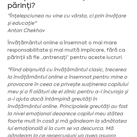
părinți?
"Înțelepciunea nu vine cu vârsta, ci prin învățare
și educație"
Anton Chekhov
Învățământul online a însemnat o mai mare
responsabilitate și mai multă implicare, fără ca
părinții să fie „antrenați” pentru aceste lucruri.
"Fiind obișnuită cu învățământul clasic, trecerea
la învățământul online a însemnat pentru mine o
provocare în ceea ce privește susținerea copilului
meu și a fi alături de el zilnic pentru a-l încuraja și
a-l ajuta dacă întâmpină greutăți în
învățământul online. Principalele greutăți au fost
la nivel emoțional deoarece copilul meu stătea
foarte mult în casă și mă gândeam la sănătatea
lui emoțională si la cum se va descurca. Mă
gândeam la ce repercusiuni va avea asupra