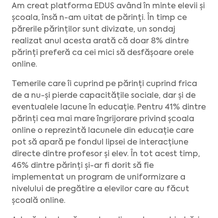
Am creat platforma EDUS având în minte elevii și
școala, însă n-am uitat de părinți. În timp ce
părerile părinților sunt divizate, un sondaj
realizat anul acesta arată că doar 8% dintre
părinți preferă ca cei mici să desfășoare orele
online.
Temerile care îi cuprind pe părinți cuprind frica
de a nu-și pierde capacitățile sociale, dar și de
eventualele lacune în educație. Pentru 41% dintre
părinți cea mai mare îngrijorare privind școala
online o reprezintă lacunele din educație care
pot să apară pe fondul lipsei de interacțiune
directe dintre profesor și elev. În tot acest timp,
46% dintre părinți și-ar fi dorit să fie
implementat un program de uniformizare a
nivelului de pregătire a elevilor care au făcut
școală online.