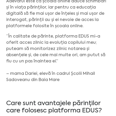
Adevărul este că școala online aduce schimbări
și în viața părinților, iar pentru ca educația
digitală să fie mai ușor de înțeles și mai ușor de
interogat, părinții au și ei nevoie de acces la
platformele folosite în școala online.
“În calitate de părinte, platforma EDUS mi-a
oferit acces zilnic la evoluția copilului meu;
puteam să monitorizez zilnic notarea și
absențele și, de cele mai multe ori, am putut să
fiu cu un pas înaintea ei.”
– mama Dariei, elevă în cadrul Școlii Mihail
Sadoveanu din Baia Mare
Care sunt avantajele părinților
care folosesc platforma EDUS?