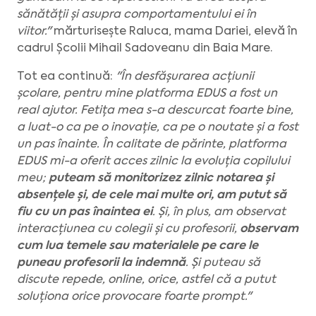
sănătății și asupra comportamentului ei în
viitor."
mărturisește Raluca, mama Dariei, elevă în
cadrul Școlii Mihail Sadoveanu din Baia Mare.
Tot ea continuă:
"În desfășurarea acțiunii
școlare, pentru mine platforma EDUS a fost un
real ajutor. Fetița mea s-a descurcat foarte bine,
a luat-o ca pe o inovație, ca pe o noutate și a fost
un pas înainte. În calitate de părinte, platforma
EDUS mi-a oferit acces zilnic la evoluția copilului
meu;
puteam să monitorizez zilnic notarea și
absențele și, de cele mai multe ori, am putut să
fiu cu un pas înaintea ei
. Și, în plus, am observat
interacțiunea cu colegii și cu profesorii,
observam
cum lua temele sau materialele pe care le
puneau profesorii la indemnă
. Și puteau să
discute repede, online, orice, astfel că a putut
soluționa orice provocare foarte prompt."