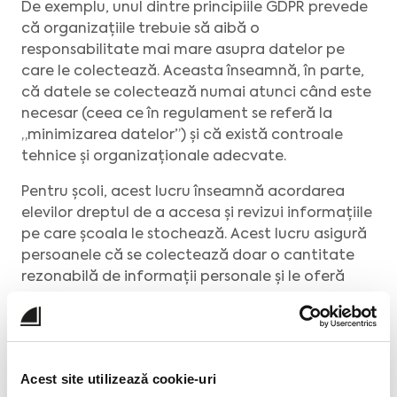
De exemplu, unul dintre principiile GDPR prevede
că organizațiile trebuie să aibă o
responsabilitate mai mare asupra datelor pe
care le colectează. Aceasta înseamnă, în parte,
că datele se colectează numai atunci când este
necesar (ceea ce în regulament se referă la
„minimizarea datelor”) și că există controale
tehnice și organizaționale adecvate.
Pentru școli, acest lucru înseamnă acordarea
elevilor dreptul de a accesa și revizui informațiile
pe care școala le stochează. Acest lucru asigură
persoanele că se colectează doar o cantitate
rezonabilă de informații personale și le oferă
posibilitatea de a interoga orice nemulțumire
sau de a modifica înregistrările inexacte sau
incomplete.
Ce veți învăța în cursul GDPR?
Acest site utilizează cookie-uri