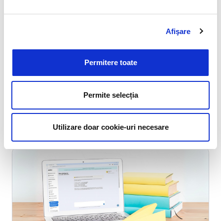
Înscrie-te la cursul EDUS Academy
despre
Protecția Datelor cu Caracter Personal
Afişare
dedicat profesorilor
, și află ce este și ce nu este
permis conform normelor GDPR (RGPD) în
instituții publice și școli.
Permitere toate
Permite selecția
Alte articole
Utilizare doar cookie-uri necesare