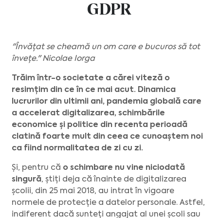
GDPR
"Învățat se cheamă un om care e bucuros să tot
învețe." Nicolae Iorga
Trăim într-o societate a cărei viteză o
resimțim din ce în ce mai acut. Dinamica
lucrurilor din ultimii ani, pandemia globală care
a accelerat digitalizarea, schimbările
economice și politice din recenta perioadă
clatină foarte mult din ceea ce cunoaștem noi
ca fiind normalitatea de zi cu zi.
Și, pentru că
o schimbare nu vine niciodată
singură
, știți deja că înainte de digitalizarea
școlii, din 25 mai 2018, au intrat în vigoare
normele de protecție a datelor personale. Astfel,
indiferent dacă sunteți angajat al unei școli sau