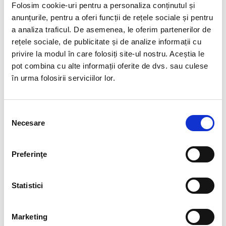
Folosim cookie-uri pentru a personaliza conținutul și
Veți înțelege și veți putea explica ce
anunțurile, pentru a oferi funcții de rețele sociale și pentru
este
Regulamentul general privind
a analiza traficul. De asemenea, le oferim partenerilor de
protecția datelor (GDPR);
rețele sociale, de publicitate și de analize informații cu
Veți afla
cum identificăm datele cu
privire la modul în care folosiți site-ul nostru. Aceștia le
caracter personal
în procesul de
pot combina cu alte informații oferite de dvs. sau culese
învățare;
în urma folosirii serviciilor lor.
Veți înțelege de ce aproape toată lumea,
inclusiv persoane fizice, angajați și
Selecția
angajatori, trebuie să știe despre GDPR;
Necesare
consimțământului
Veți putea discuta cu ușurință
motivele
pentru care a fost nevoie de GDPR
;
Preferinţe
Veți ști și veți putea defini ce înțelegem
prin
date cu caracter personal
;
Statistici
Veți înțelege ușor principiile cheie ale
regulamentului (GDPR) și principiile
Marketing
prelucrării datelor.