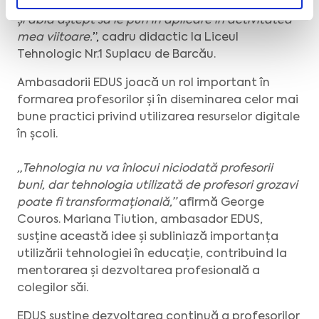
în noi. Sunt încântată de cunoștințele acumulate
și abia aștept să le pun în aplicare în activitatea
mea viitoare.
”,
cadru didactic la Liceul
Tehnologic Nr.1 Suplacu de Barcău.
Ambasadorii EDUS joacă un rol important în
formarea profesorilor și în diseminarea celor mai
bune practici privind utilizarea resurselor digitale
în școli.
„Tehnologia nu va înlocui niciodată profesorii
buni, dar tehnologia utilizată de profesori grozavi
poate fi transformațională,”
afirmă George
Couros. Mariana Tiution, ambasador EDUS,
susține această idee și subliniază importanța
utilizării tehnologiei în educație, contribuind la
mentorarea și dezvoltarea profesională a
colegilor săi.
EDUS susține dezvoltarea continuă a profesorilor