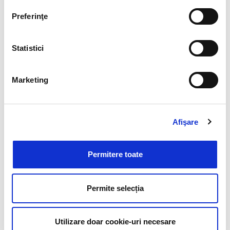
Preferinţe
Statistici
Cursul
Proiectarea și desfășurarea activităților
de învățare cu suport digital
este creat și
Marketing
susținut de
Mariana Tiution, ambasador EDUS
,
alături de cadre didactice și specialiști în
educație, și ei ambasadori EDUS, care
Afişare
promovează tehnologia în sala de clasă.
Feedback-ul este unul pe măsură:
Permitere toate
„
Apreciez răbdarea și dedicarea doamnei
formator. A fost mereu deschisă să răspundă
întrebărilor și să ofere feedback constructiv, iar
Permite selecția
acest lucru a făcut ca atmosfera să fie una foarte
plăcută și propice învățării. Îi mulțumesc încă o
dată pentru timpul și efortul pe care le-a investit
Utilizare doar cookie-uri necesare