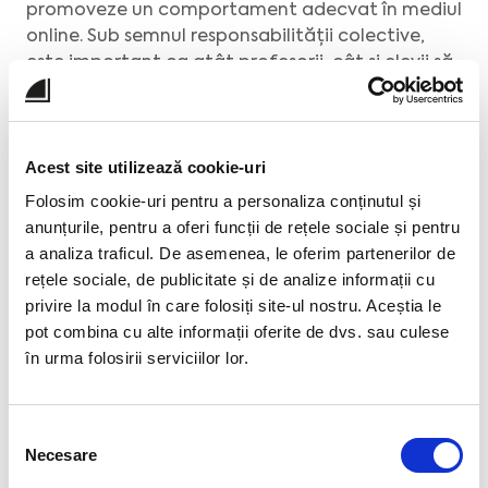
promoveze un comportament adecvat în mediul
online. Sub semnul responsabilității colective,
este important ca atât profesorii, cât și elevii să
respecte protecția datelor personale,
securitatea cibernetică și să apeleze la surse de
informare verificate.
Acest site utilizează cookie-uri
Folosim cookie-uri pentru a personaliza conținutul și
anunțurile, pentru a oferi funcții de rețele sociale și pentru
Ambasadorii EDUS și impactul lor în educația
a analiza traficul. De asemenea, le oferim partenerilor de
digitală
rețele sociale, de publicitate și de analize informații cu
privire la modul în care folosiți site-ul nostru. Aceștia le
pot combina cu alte informații oferite de dvs. sau culese
în urma folosirii serviciilor lor.
Selecția
Necesare
consimțământului