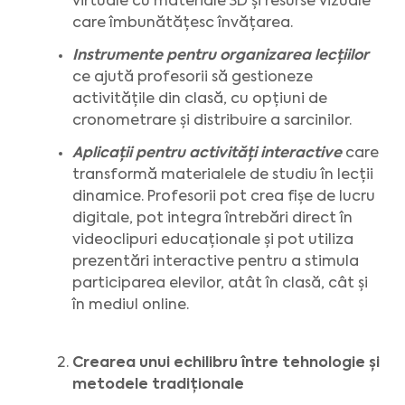
virtuale cu materiale 3D și resurse vizuale
care îmbunătățesc învățarea.
Instrumente pentru organizarea lecțiilor
ce ajută profesorii să gestioneze
activitățile din clasă, cu opțiuni de
cronometrare și distribuire a sarcinilor.
Aplicații pentru activități interactive
care
transformă materialele de studiu în lecții
dinamice. Profesorii pot crea fișe de lucru
digitale, pot integra întrebări direct în
videoclipuri educaționale și pot utiliza
prezentări interactive pentru a stimula
participarea elevilor, atât în clasă, cât și
în mediul online.
Crearea unui echilibru între tehnologie și
metodele tradiționale