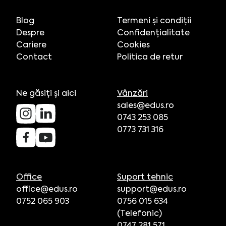
Blog
Termeni și condiții
Despre
Confidențialitate
Cariere
Cookies
Contact
Politica de retur
Ne găsiți și aici
Vânzări
sales@edus.ro
0743 253 085
0773 731 316
Office
Suport tehnic
office@edus.ro
support@edus.ro
0752 065 903
0756 015 634
(Telefonic)