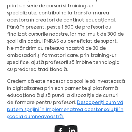
printr-o serie de cursuri și training-uri
specializate, contribuind la transformarea
acestora în creatori de conținut educațional.
Până în prezent, peste 1 500 de profesori au
finalizat cursurile noastre, iar mai mult de 300 de
școli din cadrul PNRAS au beneficiat de suport.
Ne mândrim cu rețeaua noastră de 30 de
ambasadori și formatori care, prin training-uri
specifice, ajută profesorii să îmbine tehnologia
cu predarea tradițională.
Credem că este necesar ca școlile să investească
în digitalizarea prin echipamente și platformă
educațională și să pună la dispoziție de cursuri
de formare pentru profesori.
Descoperiți cum vă
putem sprijini în implemenatrea acestor soluții în
școala dumneavoastră.