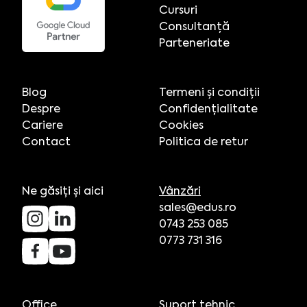
Cursuri
Consultanță
Parteneriate
Blog
Termeni și condiții
Despre
Confidențialitate
Cariere
Cookies
Contact
Politica de retur
Ne găsiți și aici
Vânzări
sales@edus.ro
0743 253 085
0773 731 316
Office
Suport tehnic