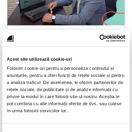
Perspectiva unei școli din mediul
rural versus digitalizarea
educației
Acest site utilizează cookie-uri
Școala Gimnazială Cândești din județul
Neamț este una dintre școlile care au fost
Folosim cookie-uri pentru a personaliza conținutul și
cele mai deschise în implementarea
anunțurile, pentru a oferi funcții de rețele sociale și pentru
platformei EDUS, iar pentru că ne-am
a analiza traficul. De asemenea, le oferim partenerilor de
bucurat …
rețele sociale, de publicitate și de analize informații cu
privire la modul în care folosiți site-ul nostru. Aceștia le
Citește mai mult ➜
pot combina cu alte informații oferite de dvs. sau culese
în urma folosirii serviciilor lor.
Selecția