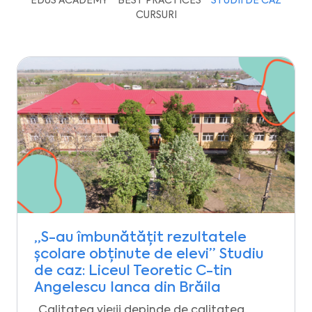
EDUS ACADEMY
BEST PRACTICES
STUDII DE CAZ
CURSURI
„S-au îmbunătățit rezultatele
școlare obținute de elevi” Studiu
de caz: Liceul Teoretic C-tin
Angelescu Ianca din Brăila
„Calitatea vieţii depinde de calitatea