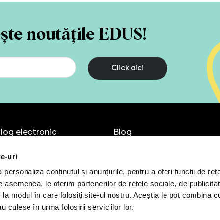
ește noutățile EDUS!
Click aici
log electronic
Blog
pamente IT
Despre
ie-uri
ri
Cariere
ultanță
Contact
personaliza conținutul și anunțurile, pentru a oferi funcții de rețe
eneriate
De asemenea, le oferim partenerilor de rețele sociale, de publicitat
e la modul în care folosiți site-ul nostru. Aceștia le pot combina c
u culese în urma folosirii serviciilor lor.
ări
Office