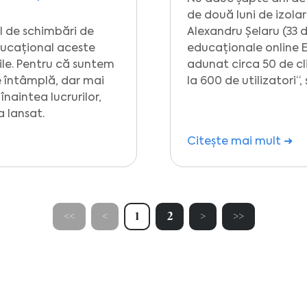
de două luni de izolar
l de schimbări de
Alexandru Șelaru (33 
educațional aceste
educaționale online E
ile. Pentru că suntem
adunat circa 50 de cli
 întâmplă, dar mai
la 600 de utilizatori“
naintea lucrurilor,
a lansat.
Citește mai mult ➜
<<
<
1
2
>
>>