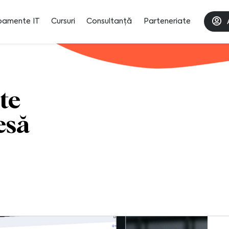
pamente IT
Cursuri
Consultanță
Parteneriate
te
esă