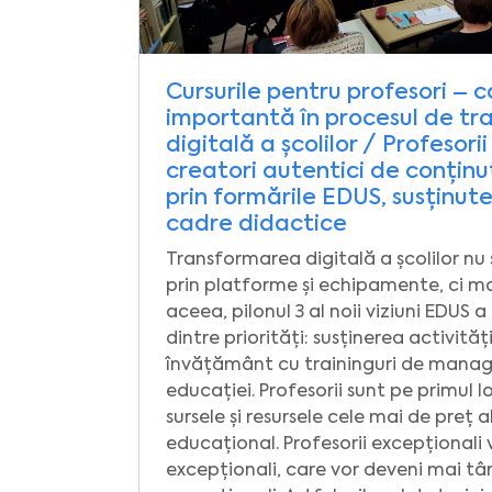
Cursurile pentru profesori –
importantă în procesul de t
digitală a școlilor / Profesori
creatori autentici de conțin
prin formările EDUS, susținut
cadre didactice
Transformarea digitală a școlilor nu
prin platforme și echipamente, ci ma
aceea, pilonul 3 al noii viziuni EDUS a
dintre priorități: susținerea activității
învățământ cu traininguri de manag
educației. Profesorii sunt pe primul l
sursele și resursele cele mai de preț a
educațional. Profesorii excepționali 
excepționali, care vor deveni mai tâ