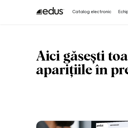
Catalog electronic
Echi
Aici găsești toa
aparițiile în pr