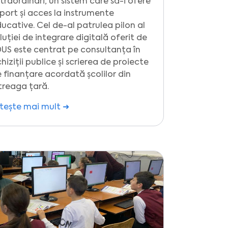
traordinari, un sistem care să-i ofere
port și acces la instrumente
ucative. Cel de-al patrulea pilon al
luției de integrare digitală oferit de
US este centrat pe consultanța în
hiziții publice și scrierea de proiecte
 finanțare acordată școlilor din
treaga țară.
tește mai mult ➜