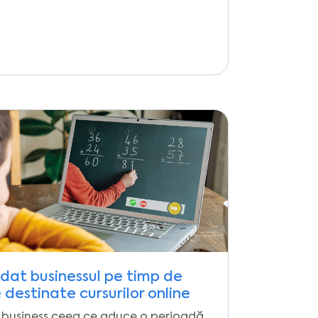
dat businessul pe timp de
 destinate cursurilor online
 business ceea ce aduce o perioadă