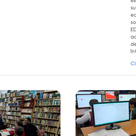
ex
su
ed
so
ED
ac
de
în
Ci