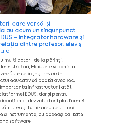
torii care vor să-și
la au acum un singur punct
EDUS – integrator hardware și
elația dintre profesor, elev și
tale
 mulți actori: de la părinți,
dministratori, Ministere și până la
versă de cerințe și nevoi de
actul educativ să poată avea loc.
 importanța infrastructurii atât
platformei EDUS, dar și pentru
ducațional, dezvoltatorii platformei
 căutarea și furnizarea celor mai
 și instrumente, cu aceeași calitate
zona software.