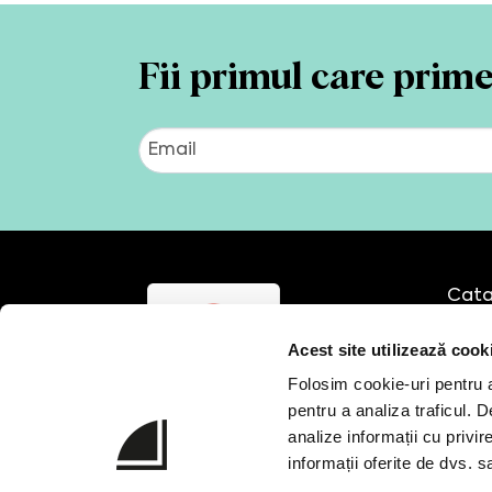
Fii primul care prim
Cata
Echi
Acest site utilizează cook
Cursu
Cons
Folosim cookie-uri pentru a 
Part
pentru a analiza traficul. 
analize informații cu privir
informații oferite de dvs. sa
Ne găsiți și aici
Vânz