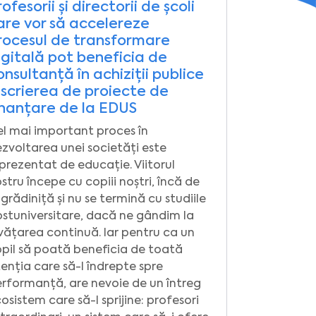
ofesorii și directorii de școli
are vor să accelereze
rocesul de transformare
igitală pot beneficia de
onsultanță în achiziții publice
i scrierea de proiecte de
inanțare de la EDUS
l mai important proces în
zvoltarea unei societăți este
prezentat de educație. Viitorul
stru începe cu copiii noștri, încă de
 grădiniță și nu se termină cu studiile
stuniversitare, dacă ne gândim la
vățarea continuă. Iar pentru ca un
pil să poată beneficia de toată
enția care să-l îndrepte spre
rformanță, are nevoie de un întreg
osistem care să-l sprijine: profesori