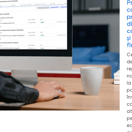
Pr
c
p
d
c
ș
f
Ce
de
re
no
la
po
în
co
at
pe
ec