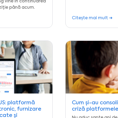
ing vine în continuarea
oziție până acum.
Citește mai mult ➜
DUS: platformă
Cum și-au consoli
ronic, furnizare
criză platformele
cate și
Nu aduc șapte ani de