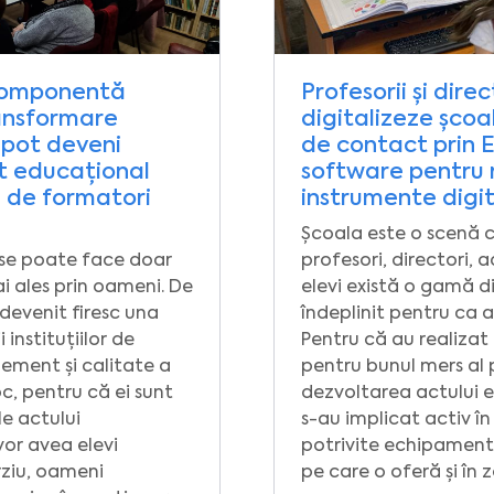
 componentă
Profesorii și direc
ransformare
digitalizeze școa
i pot deveni
de contact prin 
ut educațional
software pentru r
e de formatori
instrumente digi
Școala este o scenă cu
 se poate face doar
profesori, directori, a
i ales prin oameni. De
elevi există o gamă di
 devenit firesc una
îndeplinit pentru ca 
 instituțiilor de
Pentru că au realizat
ement și calitate a
pentru bunul mers al 
oc, pentru că ei sunt
dezvoltarea actului e
le actului
s-au implicat activ în
vor avea elevi
potrivite echipamente
rziu, oameni
pe care o oferă și în 