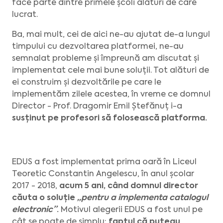
face parte dintre primele școli alături de care
lucrat.
Ba, mai mult, cei de aici ne-au ajutat de-a lungul
timpului cu dezvoltarea platformei, ne-au
semnalat probleme și împreună am discutat și
implementat cele mai bune soluții. Tot alături de
ei construim și dezvoltările pe care le
implementăm zilele acestea, în vreme ce domnul
Director - Prof. Dragomir Emil Ștefănuț i-a
susținut pe profesori să folosească platforma.
EDUS a fost implementat prima oară în Liceul
Teoretic Constantin Angelescu, în anul școlar
2017 - 2018,
acum 5 ani, când domnul director
căuta o soluție
„pentru a implementa catalogul
electronic”
.
Motivul alegerii EDUS a fost unul pe
cât se poate de simplu:
faptul că puteau