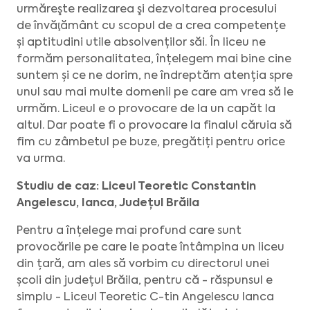
urmăreşte realizarea şi dezvoltarea procesului
de învăţământ cu scopul de a crea competențe
și aptitudini utile absolvenților săi. În liceu ne
formăm personalitatea, înțelegem mai bine cine
suntem și ce ne dorim, ne îndreptăm atenția spre
unul sau mai multe domenii pe care am vrea să le
urmăm. Liceul e o provocare de la un capăt la
altul. Dar poate fi o provocare la finalul căruia să
fim cu zâmbetul pe buze, pregătiți pentru orice
va urma.
Studiu de caz: Liceul Teoretic Constantin
Angelescu, Ianca, Județul Brăila
Pentru a înțelege mai profund care sunt
provocările pe care le poate întâmpina un liceu
din țară, am ales să vorbim cu directorul unei
școli din județul Brăila, pentru că - răspunsul e
simplu - Liceul Teoretic C-tin Angelescu Ianca