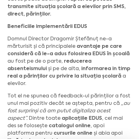
transmite situația școlară a elevilor prin SMS,
direct, părinților.
Beneficiile implementării EDUS
Domnul Director Dragomir Ștefănuț ne-a
mărturisit și că principalele
avantaje pe care
consideră că le-a adus folosirea EDUS în școală
au fost pe de o parte,
reducerea
absenteismului
și pe de alta,
informarea in timp
real a părinților cu privire la situația școlară
a
elevilor.
Tot el ne spunea că feedback-ul părinților a fost
unul mai pozitiv decât se aștepta, pentru că
„au
fost surprinși că am putut digitaliza acest
aspect”.
Dintre toate
aplicațiile EDUS
, cel mai
des se folosește
catalogul online
, apoi
platforma pentru
cursurile online
și abia apoi