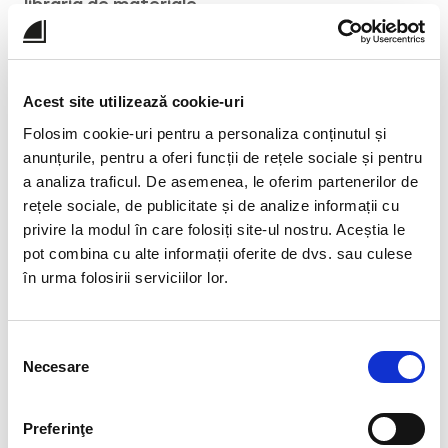
librăria de materiale.
Când vine vorba despre
principale diferențe pe
care le-a observat
înainte și după instalarea
platformei EDUS în școală, domnul director
Acest site utilizează cookie-uri
spune că
„s-au îmbunătățit rezultatele școlare
Folosim cookie-uri pentru a personaliza conținutul și
obținute de elevi și avem ceea ce se numește o
anunțurile, pentru a oferi funcții de rețele sociale și pentru
comunicare eficientă.”
Iar dacă e să vorbim
a analiza traficul. De asemenea, le oferim partenerilor de
despre
îmbunătățirile majore pe care le-a adus
rețele sociale, de publicitate și de analize informații cu
învățământul online
, pe listă ocupă loc de
privire la modul în care folosiți site-ul nostru. Aceștia le
frunte atât
prezența elevilor
la cursuri
, cât și
pot combina cu alte informații oferite de dvs. sau culese
rezultatele școlare generale.
în urma folosirii serviciilor lor.
În final, un singur adevăr ne motivează să
continuăm ceea ce facem:
„provocări sunt în
Selecția
fiecare zi, dar împreună cu echipa EDUS
Necesare
consimțământului
întotdeauna am găsit soluțiile cele mai bune”.
Mulțumim pentru încredere și promitem să vă fim
alături de fiecare dată!
Preferinţe