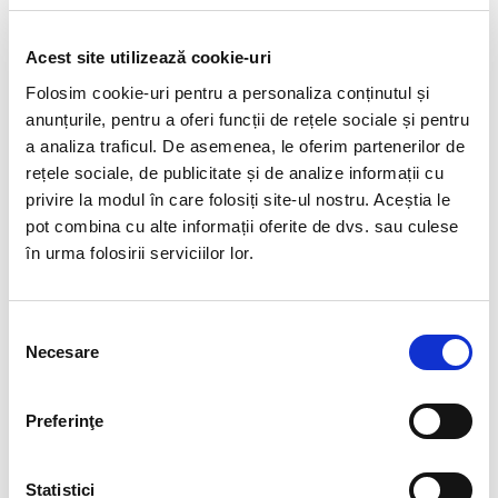
Transformarea digitală a
educației din România
Acest site utilizează cookie-uri
"Nu învățăm pentru școală, ci pentru
Folosim cookie-uri pentru a personaliza conținutul și
viață." Seneca Vara asta se împlinește (mai
anunțurile, pentru a oferi funcții de rețele sociale și pentru
mult de) un an de când educația a fost
a analiza traficul. De asemenea, le oferim partenerilor de
invitată, pe nepregătite, …
rețele sociale, de publicitate și de analize informații cu
privire la modul în care folosiți site-ul nostru. Aceștia le
Citește mai mult ➜
pot combina cu alte informații oferite de dvs. sau culese
în urma folosirii serviciilor lor.
Selecția
Necesare
consimțământului
Preferinţe
Statistici