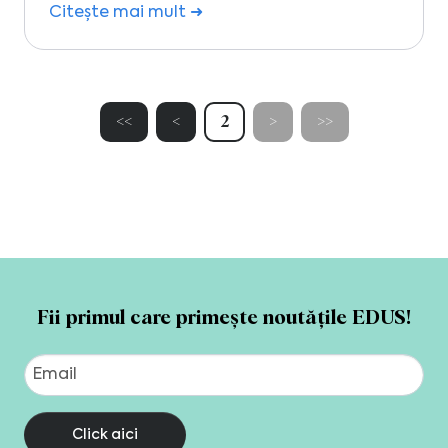
Citește mai mult ➜
<<
<
2
>
>>
Fii primul care primește noutățile EDUS!
Click aici