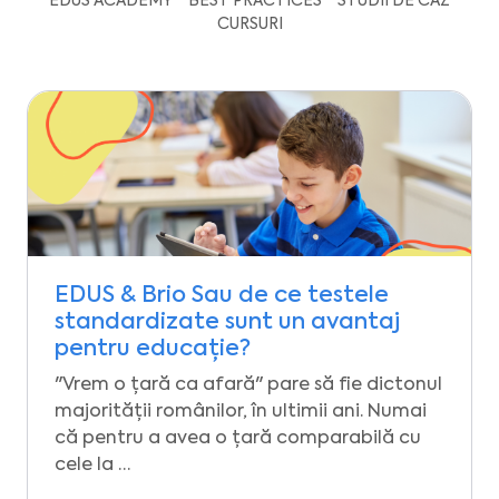
EDUS ACADEMY
BEST PRACTICES
STUDII DE CAZ
CURSURI
EDUS & Brio Sau de ce testele
standardizate sunt un avantaj
pentru educație?
"Vrem o țară ca afară" pare să fie dictonul
majorității românilor, în ultimii ani. Numai
că pentru a avea o țară comparabilă cu
cele la …