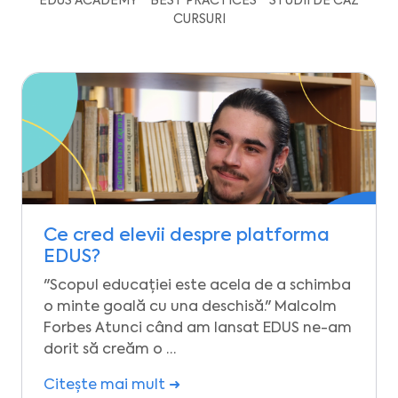
EDUS ACADEMY
BEST PRACTICES
STUDII DE CAZ
CURSURI
Ce cred elevii despre platforma
EDUS?
"Scopul educației este acela de a schimba
o minte goală cu una deschisă." Malcolm
Forbes Atunci când am lansat EDUS ne-am
dorit să creăm o …
Citește mai mult ➜