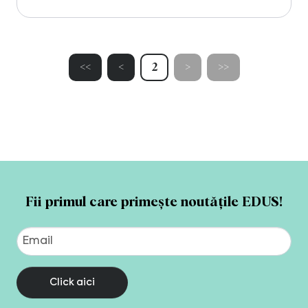
<<
<
2
>
>>
Fii primul care primește noutățile EDUS!
Click aici