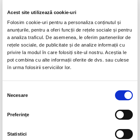
Învățarea ca adaptare - Interviu
Acest site utilizează cookie-uri
cu prof. Marin Ioan Tămaș,
Folosim cookie-uri pentru a personaliza conținutul și
director de școală
anunțurile, pentru a oferi funcții de rețele sociale și pentru
a analiza traficul. De asemenea, le oferim partenerilor de
Ca orice schimbare radicală, digitalizarea
rețele sociale, de publicitate și de analize informații cu
învățământului vine cu multiple etape și
privire la modul în care folosiți site-ul nostru. Aceștia le
provocări. În România, în afara faptului că
pot combina cu alte informații oferite de dvs. sau culese
nu toți profesorii au acces la tehnologie …
în urma folosirii serviciilor lor.
Citește mai mult ➜
Selecția
Necesare
consimțământului
Preferinţe
Statistici