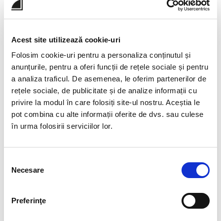
Orice unitate de învăţământ preuniversitar
autorizată provizoriu se supune procesului de
monitorizare realizat de ARACIIP, prin birourile
Acest site utilizează cookie-uri
judeţene/biroul Municipiului Bucureşti, în vederea
Folosim cookie-uri pentru a personaliza conținutul și
acreditării instituţionale, în condiţiile legii. După
anunțurile, pentru a oferi funcții de rețele sociale și pentru
trei evaluări anuale consecutive încheiate cu
a analiza traficul. De asemenea, le oferim partenerilor de
raport favorabil, unitatea de învăţământ
rețele sociale, de publicitate și de analize informații cu
preuniversitar autorizată provizoriu poate
privire la modul în care folosiți site-ul nostru. Aceștia le
solicita acreditarea. Unităţile de învăţământ
pot combina cu alte informații oferite de dvs. sau culese
acreditate pot să înfiinţeze alte specializări în
în urma folosirii serviciilor lor.
cadrul profilurilor deja autorizate să funcţioneze
provizoriu/acreditate, pe baza acordului
ARACIIP.
Selecția
Necesare
După obţinerea acreditării, rapoartele anuale de
consimțământului
evaluare internă a calităţii de la nivelul unităţii de
învăţământ preuniversitar se transmit către
Preferinţe
ARACIIP, la cererea ARACIIP sau din propria
iniţiativă a unităţii.