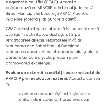
asigurarea calităţii (CEAC).
Aceasta
colaborează cu ARACIIP, prin biroul judeţean/
Biroul Municipiului Bucureşti ARACIIP pentru
inspecţie şcolară şi asigurare a calităţii.
CEAC prin strategia elaborată își concentrează
atenția în activitatea desfășurată pe
următoarele direcţii: rezultatele învăţării,
reducerea analfabetismului funcţional,
reducerea absenteismului, abandonului şcolar şi
părăsirii timpurii a şcolii, precum şi pe
promovarea excelenţei.
Evaluarea externă a calității este realizată de
ARACIIP prin evaluatori externi.
Aceasta constă
în:
evaluarea capacităţii instituţionale a
unităţii de învăţământ preuniversitar;