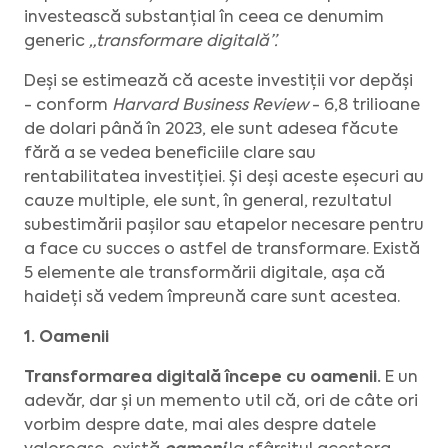
investească substanțial în ceea ce denumim
generic
„transformare digitală”.
Deși se estimează că aceste investiții vor depăși
- conform
Harvard Business Review
- 6,8 trilioane
de dolari până în 2023, ele sunt adesea făcute
fără a se vedea beneficiile clare sau
rentabilitatea investiției. Și deși aceste eșecuri au
cauze multiple, ele sunt, în general, rezultatul
subestimării pașilor sau etapelor necesare pentru
a face cu succes o astfel de transformare. Există
5 elemente ale transformării digitale, așa că
haideți să vedem împreună care sunt acestea.
1. Oamenii
Transformarea digitală începe cu oamenii.
E un
adevăr, dar și un memento util că, ori de câte ori
vorbim despre date, mai ales despre datele