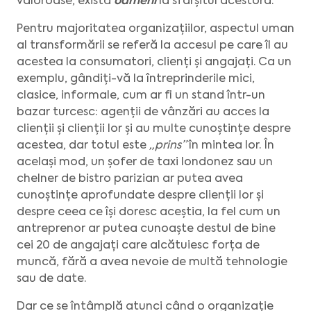
valoroase, există
oameni
la sfârșitul acestora.
Pentru majoritatea organizațiilor, aspectul uman
al transformării se referă la accesul pe care îl au
acestea la consumatori, clienți și angajați. Ca un
exemplu, gândiți-vă la întreprinderile mici,
clasice, informale, cum ar fi un stand într-un
bazar turcesc: agenții de vânzări au acces la
clienții și clienții lor și au multe cunoștințe despre
acestea, dar totul este
„prins”
în mintea lor. În
același mod, un șofer de taxi londonez sau un
chelner de bistro parizian ar putea avea
cunoștințe aprofundate despre clienții lor și
despre ceea ce își doresc aceștia, la fel cum un
antreprenor ar putea cunoaște destul de bine
cei 20 de angajați care alcătuiesc forța de
muncă, fără a avea nevoie de multă tehnologie
sau de date.
Dar ce se întâmplă atunci când o organizație