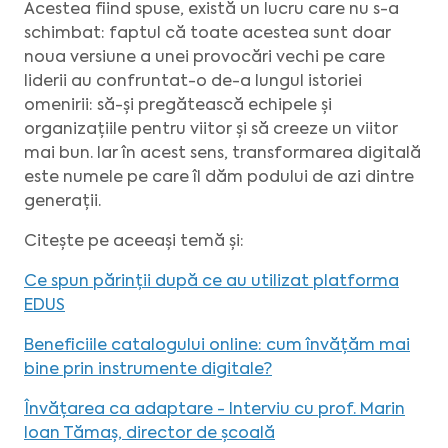
Acestea fiind spuse, există un lucru care nu s-a
schimbat: faptul că toate acestea sunt doar
noua versiune a unei provocări vechi pe care
liderii au confruntat-o de-a lungul istoriei
omenirii: să-și pregătească echipele și
organizațiile pentru viitor și să creeze un viitor
mai bun. Iar în acest sens, transformarea digitală
este numele pe care îl dăm podului de azi dintre
generații.
Citește pe aceeași temă și:
Ce spun părinții după ce au utilizat platforma
EDUS
Beneficiile catalogului online: cum învățăm mai
bine prin instrumente digitale?
Învățarea ca adaptare - Interviu cu prof. Marin
Ioan Tămaș, director de școală