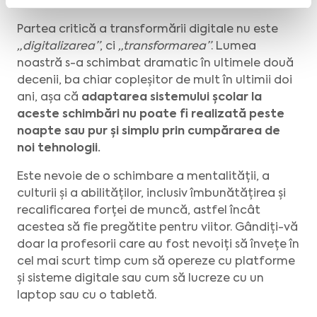
În concluzie...
Partea critică a transformării digitale nu este
„digitalizarea”
, ci
„transformarea”
. Lumea
noastră s-a schimbat dramatic în ultimele două
decenii, ba chiar copleșitor de mult în ultimii doi
ani, așa că
adaptarea sistemului școlar la
aceste schimbări nu poate fi realizată peste
noapte sau pur și simplu prin cumpărarea de
noi tehnologii.
Este nevoie de o schimbare a mentalității, a
culturii și a abilităților, inclusiv îmbunătățirea și
recalificarea forței de muncă, astfel încât
acestea să fie pregătite pentru viitor. Gândiți-vă
doar la profesorii care au fost nevoiți să învețe în
cel mai scurt timp cum să opereze cu platforme
și sisteme digitale sau cum să lucreze cu un
laptop sau cu o tabletă.