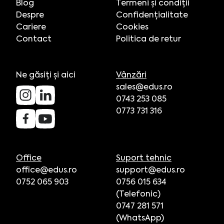
Blog
Termeni și condiții
Despre
Confidențialitate
Cariere
Cookies
Contact
Politica de retur
Ne găsiți și aici
Vânzări
sales@edus.ro
0743 253 085
0773 731 316
Office
Suport tehnic
office@edus.ro
support@edus.ro
0752 065 903
0756 015 634
(Telefonic)
0747 281 571
(WhatsApp)