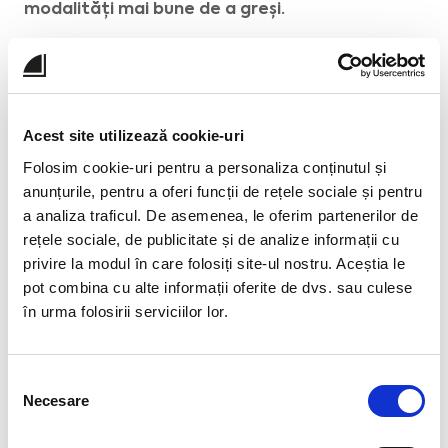
modalități mai bune de a greși.
4. Acțiune
Acest site utilizează cookie-uri
Dar nici măcar să ajungem la etapa
perspectivelor nu este suficient. De fapt,
cele
Folosim cookie-uri pentru a personaliza conținutul și
mai interesante, captivante și curajoase
anunțurile, pentru a oferi funcții de rețele sociale și pentru
perspective se vor risipi fără un plan solid care
a analiza traficul. De asemenea, le oferim partenerilor de
să le transforme în acțiuni.
Datele ne pot ajuta
rețele sociale, de publicitate și de analize informații cu
să facem predicții, ne pot oferi perspective, dar
privire la modul în care folosiți site-ul nostru. Aceștia le
partea de
„cum”
necesită acțiuni, iar aceste
pot combina cu alte informații oferite de dvs. sau culese
acțiuni au nevoie de abilitățile, procesele și
în urma folosirii serviciilor lor.
managementul schimbărilor relevante. Acesta
este motivul pentru care talentul fiecărui
director de școală în parte joacă un rol atât de
Selecția
Necesare
important în blocarea sau deblocarea
consimțământului
transformării digitale.